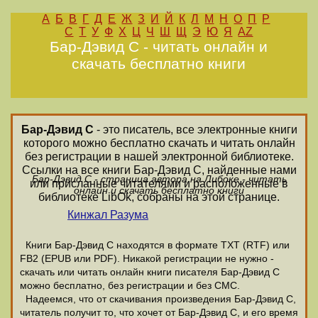
А
Б
В
Г
Д
Е
Ж
З
И
Й
К
Л
М
Н
О
П
Р
С
Т
У
Ф
Х
Ц
Ч
Ш
Щ
Э
Ю
Я
AZ
Бар-Дэвид С - читать онлайн и
скачать бесплатно книги
Бар-Дэвид С
- это писатель, все электронные книги
которого можно бесплатно скачать и читать онлайн
без регистрации в нашей электронной библиотеке.
Ссылки на все книги Бар-Дэвид С, найденные нами
Бар-Дэвид С - страница автора на Либоке - читать
или присланные читателями и расположенные в
онлайн и скачать бесплатно книги
библиотеке LibOk, собраны на этой странице.
Кинжал Разума
Книги Бар-Дэвид С находятся в формате ТХТ (RTF) или
FB2 (EPUB или PDF). Никакой регистрации не нужно -
скачать или читать онлайн книги писателя Бар-Дэвид С
можно бесплатно, без регистрации и без СМС.
Надеемся, что от скачивания произведения Бар-Дэвид С,
читатель получит то, что хочет от Бар-Дэвид С, и его время