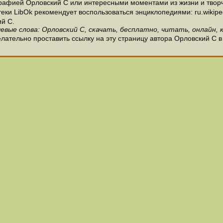
рафией Орловский С или интересными моментами из жизни и творч
и LibOk рекомендует воспользоваться энциклопедиями: ru.wikipedia
й С.
евые слова: Орловский С, скачать, бесплатно, читать, онлайн, 
лательно проставить ссылку на эту страницу автора Орловский С в