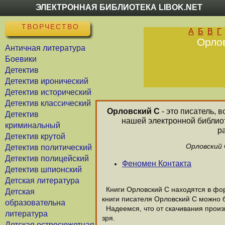
ЭЛЕКТРОННАЯ БИБЛИОТЕКА LIBOK.NET
ТВОРЧЕСТВО
А
Б
В
Г
Орлов
Античная литература
Боевики
Детектив
Детектив иронический
Детектив исторический
Детектив классический
Орловский С
- это писатель, 
Детектив
нашей электронной библиот
криминальный
р
Детектив крутой
Орловский 
Детектив политический
Детектив полицейский
Феномен Контакта
Детектив шпионский
Детская литература
Книги Орловский С находятся в фор
Детская
книги писателя Орловский С можно б
образовательна
Надеемся, что от скачивания произв
литература
зря.
Детская остросюжетная