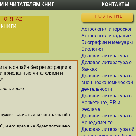
М И ЧИТАТЕЛЯМ КНИГ
КОНТАКТЫ
ПОЗНАНИЕ
Ю
Я
AZ
 книги
Астрология и гороскоп
Астрология и гадание
Биографии и мемуары
Биология
Деловая литература
Деловая литература о
читать онлайн без регистрации в
банках
ли присланные читателями и
Деловая литература о
е.
внешнеэкономической
латно книги
деятельности
Деловая литература о
маркетинге, PR и
рекламе
ужно - скачать или читать онлайн
Деловая литература о
менеджменте
С, и его время не будет потрачено
Деловая литература об
управлении и подборе