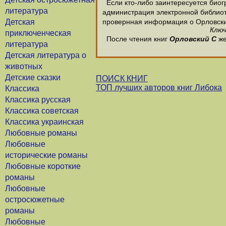
Если кто-либо заинтересуется биог
литература
администрация электронной библиотек
Детская
провернная информация о Орловски
Ключ
приключенческая
После чтения книг
Орловский С
же
литература
Детская литература о
животных
Детские сказки
ПОИСК КНИГ
ТОП лучших авторов книг Либока
Классика
Классика русская
Классика советская
Классика украинская
Любовные романы
Любовные
исторические романы
Любовные короткие
романы
Любовные
остросюжетные
романы
Любовные