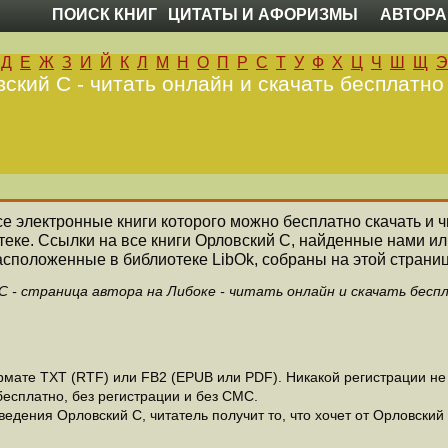
ПОИСК КНИГ
ЦИТАТЫ И АФОРИЗМЫ
АВТОРА
Д
Е
Ж
З
И
Й
К
Л
М
Н
О
П
Р
С
Т
У
Ф
Х
Ц
Ч
Ш
Щ
Э
ский С - читать онлайн и скачать бесплатно
все электронные книги которого можно бесплатно скачать и 
еке. Ссылки на все книги Орловский С, найденные нами и
асположенные в библиотеке LibOk, собраны на этой страниц
С - страница автора на Либоке - читать онлайн и скачать бесп
мате ТХТ (RTF) или FB2 (EPUB или PDF). Никакой регистрации не н
есплатно, без регистрации и без СМС.
едения Орловский С, читатель получит то, что хочет от Орловский 