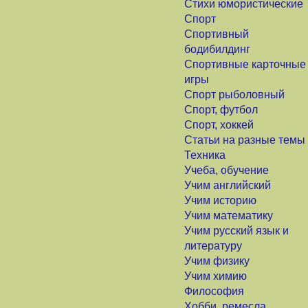
Стихи юмористические
Спорт
Спортивный
бодибилдинг
Спортивные карточные
игры
Спорт рыболовный
Спорт, футбол
Спорт, хоккей
Статьи на разные темы
Техника
Учеба, обучение
Учим английский
Учим историю
Учим математику
Учим русский язык и
литературу
Учим физику
Учим химию
Философия
Хобби, ремесла