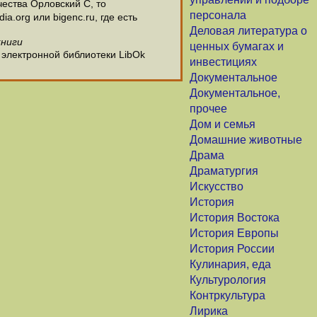
ества Орловский С, то
персонала
.org или bigenc.ru, где есть
Деловая литература о
книги
ценных бумагах и
 электронной библиотеки LibOk
инвестициях
Документальное
Документальное,
прочее
Дом и семья
Домашние животные
Драма
Драматургия
Искусство
История
История Востока
История Европы
История России
Кулинария, еда
Культурология
Контркультура
Лирика