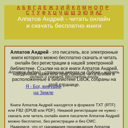
А
Б
В
Г
Д
Е
Ж
З
И
Й
К
Л
М
Н
О
П
Р
С
Т
У
Ф
Х
Ц
Ч
Ш
Щ
Э
Ю
Я
AZ
Алпатов Андрей - читать онлайн
и скачать бесплатно книги
Алпатов Андрей
- это писатель, все электронные
книги которого можно бесплатно скачать и читать
онлайн без регистрации в нашей электронной
библиотеке. Ссылки на все книги Алпатов Андрей,
Алпатов Андрей - страница автора на Либоке - читать
найденные нами или присланные читателями и
онлайн и скачать бесплатно книги
расположенные в библиотеке LibOk, собраны на
этой странице.
Я - Бог, живущий
на Земле
Книги Алпатов Андрей находятся в формате ТХТ (RTF)
или FB2 (EPUB или PDF). Никакой регистрации не нужно -
скачать или читать онлайн книги писателя Алпатов Андрей
можно бесплатно, без регистрации и без СМС.
Надеемся, что от скачивания произведения Алпатов