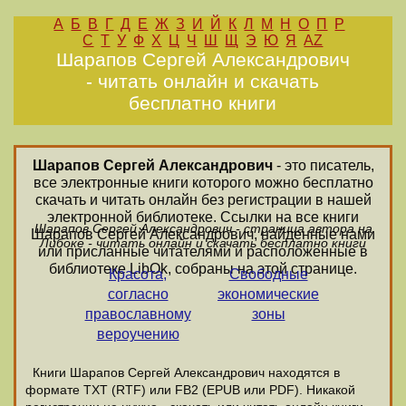
А
Б
В
Г
Д
Е
Ж
З
И
Й
К
Л
М
Н
О
П
Р
С
Т
У
Ф
Х
Ц
Ч
Ш
Щ
Э
Ю
Я
AZ
Шарапов Сергей Александрович
- читать онлайн и скачать
бесплатно книги
Шарапов Сергей Александрович
- это писатель,
все электронные книги которого можно бесплатно
скачать и читать онлайн без регистрации в нашей
электронной библиотеке. Ссылки на все книги
Шарапов Сергей Александрович - страница автора на
Шарапов Сергей Александрович, найденные нами
Либоке - читать онлайн и скачать бесплатно книги
или присланные читателями и расположенные в
библиотеке LibOk, собраны на этой странице.
Красота,
Свободные
согласно
экономические
православному
зоны
вероучению
Книги Шарапов Сергей Александрович находятся в
формате ТХТ (RTF) или FB2 (EPUB или PDF). Никакой