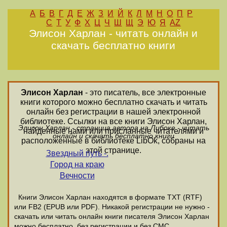
А
Б
В
Г
Д
Е
Ж
З
И
Й
К
Л
М
Н
О
П
Р
С
Т
У
Ф
Х
Ц
Ч
Ш
Щ
Э
Ю
Я
AZ
Элисон Харлан - читать онлайн и
скачать бесплатно книги
Элисон Харлан
- это писатель, все электронные
книги которого можно бесплатно скачать и читать
онлайн без регистрации в нашей электронной
библиотеке. Ссылки на все книги Элисон Харлан,
Элисон Харлан - страница автора на Либоке - читать
найденные нами или присланные читателями и
онлайн и скачать бесплатно книги
расположенные в библиотеке LibOk, собраны на
этой странице.
Звездный путь -.
Город на краю
Вечности
Книги Элисон Харлан находятся в формате ТХТ (RTF)
или FB2 (EPUB или PDF). Никакой регистрации не нужно -
скачать или читать онлайн книги писателя Элисон Харлан
можно бесплатно, без регистрации и без СМС.