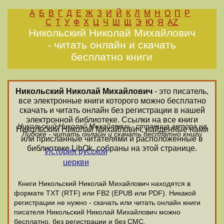
А
Б
В
Г
Д
Е
Ж
З
И
Й
К
Л
М
Н
О
П
Р
С
Т
У
Ф
Х
Ц
Ч
Ш
Щ
Э
Ю
Я
AZ
Никольский Николай Михайлович
- читать онлайн и скачать
бесплатно книги
Никольский Николай Михайлович
- это писатель,
все электронные книги которого можно бесплатно
скачать и читать онлайн без регистрации в нашей
электронной библиотеке. Ссылки на все книги
Никольский Николай Михайлович - страница автора на
Никольский Николай Михайлович, найденные нами
Либоке - читать онлайн и скачать бесплатно книги
или присланные читателями и расположенные в
библиотеке LibOk, собраны на этой странице.
История русской
церкви
Книги Никольский Николай Михайлович находятся в
формате ТХТ (RTF) или FB2 (EPUB или PDF). Никакой
регистрации не нужно - скачать или читать онлайн книги
писателя Никольский Николай Михайлович можно
бесплатно, без регистрации и без СМС.