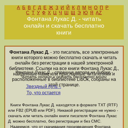
А
Б
В
Г
Д
Е
Ж
З
И
Й
К
Л
М
Н
О
П
Р
С
Т
У
Ф
Х
Ц
Ч
Ш
Щ
Э
Ю
Я
AZ
Фонтана Лукас Д. - читать
онлайн и скачать бесплатно
книги
Фонтана Лукас Д.
- это писатель, все электронные
книги которого можно бесплатно скачать и читать
онлайн без регистрации в нашей электронной
библиотеке. Ссылки на все книги Фонтана Лукас Д.,
Фонтана Лукас Д. - страница автора на Либоке -
найденные нами или присланные читателями и
читать онлайн и скачать бесплатно книги
расположенные в библиотеке LibOk, собраны на
этой странице.
Звездный путь -.
То, что остается
Книги Фонтана Лукас Д. находятся в формате ТХТ (RTF)
или FB2 (EPUB или PDF). Никакой регистрации не нужно -
скачать или читать онлайн книги писателя Фонтана Лукас
Д. можно бесплатно, без регистрации и без СМС.
Надеемся, что от скачивания произведения Фонтана