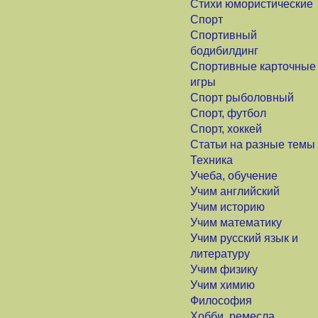
Стихи юмористические
Спорт
Спортивный
бодибилдинг
Спортивные карточные
игры
Спорт рыболовный
Спорт, футбол
Спорт, хоккей
Статьи на разные темы
Техника
Учеба, обучение
Учим английский
Учим историю
Учим математику
Учим русский язык и
литературу
Учим физику
Учим химию
Философия
Хобби, ремесла