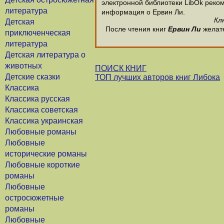
электронной библиотеки LibOk рекоме
литература
информация о Еpвин Ли.
Кл
Детская
После чтения книг
Еpвин Ли
желате
приключенческая
литература
Детская литература о
животных
ПОИСК КНИГ
Детские сказки
ТОП лучших авторов книг Либока
Классика
Классика русская
Классика советская
Классика украинская
Любовные романы
Любовные
исторические романы
Любовные короткие
романы
Любовные
остросюжетные
романы
Любовные