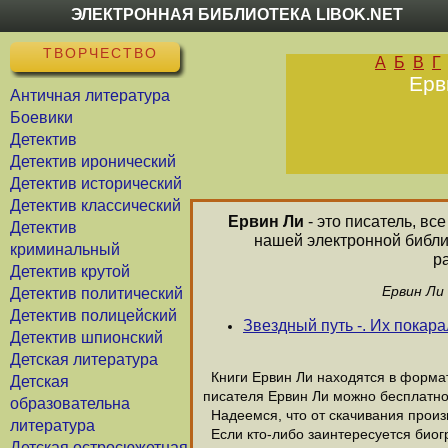
ЭЛЕКТРОННАЯ БИБЛИОТЕКА LIBOK.NET
ТВОРЧЕСТВО
А
Б
В
Г
Еpв
Античная литература
Боевики
Детектив
Детектив иронический
Детектив исторический
Детектив классический
Еpвин Ли
- это писатель, вс
Детектив
нашей электронной библи
криминальный
р
Детектив крутой
Еpвин Ли
Детектив политический
Детектив полицейский
Звездный путь -. Их покара
Детектив шпионский
Детская литература
Книги Еpвин Ли находятся в формате
Детская
писателя Еpвин Ли можно бесплатно
образовательна
Надеемся, что от скачивания произве
литература
Если кто-либо заинтересуется биог
Детская остросюжетная