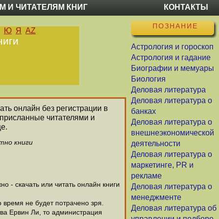
М И ЧИТАТЕЛЯМ КНИГ
КОНТАКТЫ
ПОЗНАНИЕ
Ю
Я
AZ
ниги
Астрология и гороскоп
Астрология и гадание
Биографии и мемуары
Биология
Деловая литература
Деловая литература о
тать онлайн без регистрации в
банках
 присланные читателями и
Деловая литература о
е.
внешнеэкономической
тно книги
деятельности
Деловая литература о
маркетинге, PR и
рекламе
о - скачать или читать онлайн книги
Деловая литература о
менеджменте
о время не будет потрачено зря.
Деловая литература об
ва Еpвин Ли, то администрация
управлении и подборе