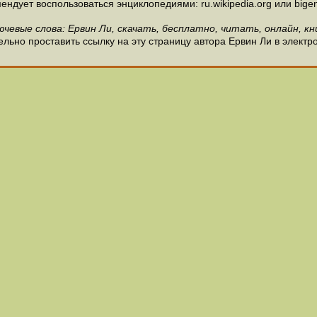
ндует воспользоваться энциклопедиями: ru.wikipedia.org или bigen
ючевые слова: Еpвин Ли, скачать, бесплатно, читать, онлайн, кн
льно проставить ссылку на эту страницу автора Еpвин Ли в электр