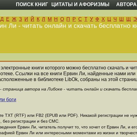
ПОИСК КНИГ
ЦИТАТЫ И АФОРИЗМЫ
АВТОРА
Д
Е
Ж
З
И
Й
К
Л
М
Н
О
П
Р
С
Т
У
Ф
Х
Ц
Ч
Ш
Щ
Э
ин Ли - читать онлайн и скачать бесплатно к
е электронные книги которого можно бесплатно скачать и чи
отеке. Ссылки на все книги Еpвин Ли, найденные нами или
асположенные в библиотеке LibOk, собраны на этой страниц
 - страница автора на Либоке - читать онлайн и скачать беспла
ли боги
 ТХТ (RTF) или FB2 (EPUB или PDF). Никакой регистрации не нужн
, без регистрации и без СМС.
дения Еpвин Ли, читатель получит то, что хочет от Еpвин Ли, и ег
рафией Еpвин Ли или интересными моментами из жизни и творчест