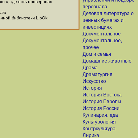
c.ru, где есть провернная
персонала
иги
Деловая литература о
онной библиотеки LibOk
ценных бумагах и
инвестициях
Документальное
Документальное,
прочее
Дом и семья
Домашние животные
Драма
Драматургия
Искусство
История
История Востока
История Европы
История России
Кулинария, еда
Культурология
Контркультура
Лирика