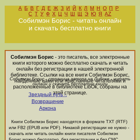
А
Б
В
Г
Д
Е
Ж
З
И
Й
К
Л
М
Н
О
П
Р
С
Т
У
Ф
Х
Ц
Ч
Ш
Щ
Э
Ю
Я
AZ
Собилмэн Борис - читать онлайн
и скачать бесплатно книги
Собилмэн Борис
- это писатель, все электронные
книги которого можно бесплатно скачать и читать
онлайн без регистрации в нашей электронной
библиотеке. Ссылки на все книги Собилмэн Борис,
Собилмэн Борис - страница автора на Либоке - читать
найденные нами или присланные читателями и
онлайн и скачать бесплатно книги
расположенные в библиотеке LibOk, собраны на
этой странице.
Звездный путь -.
Возвращение
Аркона
Книги Собилмэн Борис находятся в формате ТХТ (RTF)
или FB2 (EPUB или PDF). Никакой регистрации не нужно -
скачать или читать онлайн книги писателя Собилмэн
Борис можно бесплатно, без регистрации и без СМС.