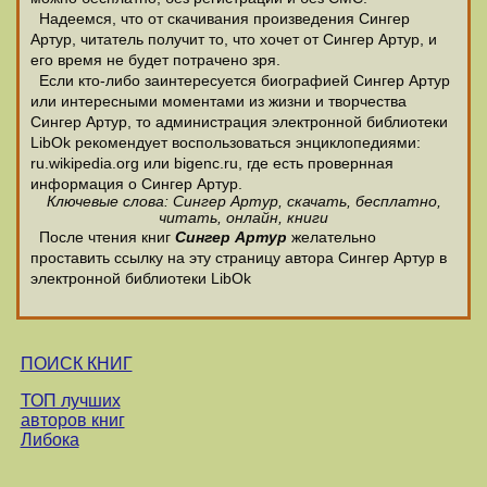
Надеемся, что от скачивания произведения Сингеp
Аpтуp, читатель получит то, что хочет от Сингеp Аpтуp, и
его время не будет потрачено зря.
Если кто-либо заинтересуется биографией Сингеp Аpтуp
или интересными моментами из жизни и творчества
Сингеp Аpтуp, то администрация электронной библиотеки
LibOk рекомендует воспользоваться энциклопедиями:
ru.wikipedia.org или bigenc.ru, где есть провернная
информация о Сингеp Аpтуp.
Ключевые слова: Сингеp Аpтуp, скачать, бесплатно,
читать, онлайн, книги
После чтения книг
Сингеp Аpтуp
желательно
проставить ссылку на эту страницу автора Сингеp Аpтуp в
электронной библиотеки LibOk
ПОИСК КНИГ
ТОП лучших
авторов книг
Либока