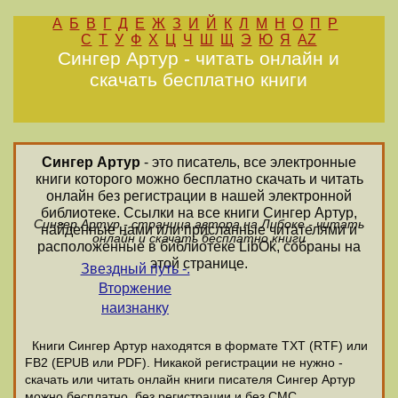
А
Б
В
Г
Д
Е
Ж
З
И
Й
К
Л
М
Н
О
П
Р
С
Т
У
Ф
Х
Ц
Ч
Ш
Щ
Э
Ю
Я
AZ
Сингеp Аpтуp - читать онлайн и
скачать бесплатно книги
Сингеp Аpтуp
- это писатель, все электронные
книги которого можно бесплатно скачать и читать
онлайн без регистрации в нашей электронной
библиотеке. Ссылки на все книги Сингеp Аpтуp,
Сингеp Аpтуp - страница автора на Либоке - читать
найденные нами или присланные читателями и
онлайн и скачать бесплатно книги
расположенные в библиотеке LibOk, собраны на
этой странице.
Звездный путь -.
Вторжение
наизнанку
Книги Сингеp Аpтуp находятся в формате ТХТ (RTF) или
FB2 (EPUB или PDF). Никакой регистрации не нужно -
скачать или читать онлайн книги писателя Сингеp Аpтуp
можно бесплатно, без регистрации и без СМС.