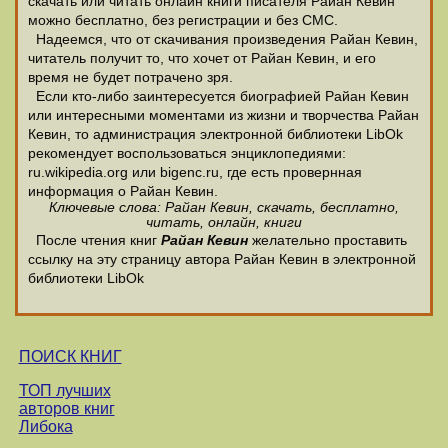
скачать или читать онлайн книги писателя Райан Кевин
можно бесплатно, без регистрации и без СМС.
Надеемся, что от скачивания произведения Райан Кевин,
читатель получит то, что хочет от Райан Кевин, и его
время не будет потрачено зря.
Если кто-либо заинтересуется биографией Райан Кевин
или интересными моментами из жизни и творчества Райан
Кевин, то администрация электронной библиотеки LibOk
рекомендует воспользоваться энциклопедиями:
ru.wikipedia.org или bigenc.ru, где есть провернная
информация о Райан Кевин.
Ключевые слова: Райан Кевин, скачать, бесплатно,
читать, онлайн, книги
После чтения книг
Райан Кевин
желательно проставить
ссылку на эту страницу автора Райан Кевин в электронной
библиотеки LibOk
ПОИСК КНИГ
ТОП лучших
авторов книг
Либока