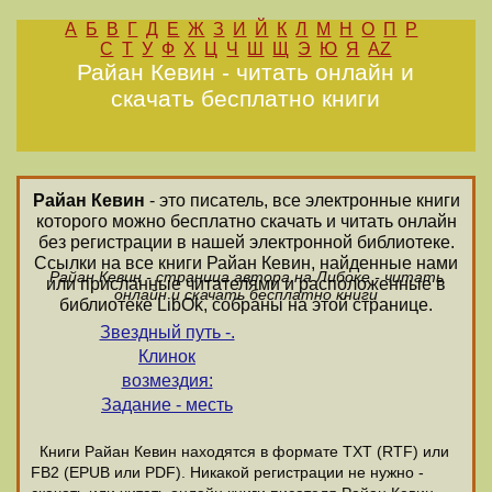
А
Б
В
Г
Д
Е
Ж
З
И
Й
К
Л
М
Н
О
П
Р
С
Т
У
Ф
Х
Ц
Ч
Ш
Щ
Э
Ю
Я
AZ
Райан Кевин - читать онлайн и
скачать бесплатно книги
Райан Кевин
- это писатель, все электронные книги
которого можно бесплатно скачать и читать онлайн
без регистрации в нашей электронной библиотеке.
Ссылки на все книги Райан Кевин, найденные нами
Райан Кевин - страница автора на Либоке - читать
или присланные читателями и расположенные в
онлайн и скачать бесплатно книги
библиотеке LibOk, собраны на этой странице.
Звездный путь -.
Клинок
возмездия:
Задание - месть
Книги Райан Кевин находятся в формате ТХТ (RTF) или
FB2 (EPUB или PDF). Никакой регистрации не нужно -