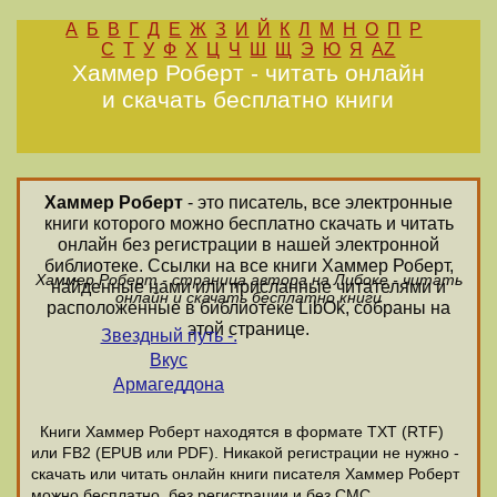
А
Б
В
Г
Д
Е
Ж
З
И
Й
К
Л
М
Н
О
П
Р
С
Т
У
Ф
Х
Ц
Ч
Ш
Щ
Э
Ю
Я
AZ
Хаммер Роберт - читать онлайн
и скачать бесплатно книги
Хаммер Роберт
- это писатель, все электронные
книги которого можно бесплатно скачать и читать
онлайн без регистрации в нашей электронной
библиотеке. Ссылки на все книги Хаммер Роберт,
Хаммер Роберт - страница автора на Либоке - читать
найденные нами или присланные читателями и
онлайн и скачать бесплатно книги
расположенные в библиотеке LibOk, собраны на
этой странице.
Звездный путь -.
Вкус
Армагеддона
Книги Хаммер Роберт находятся в формате ТХТ (RTF)
или FB2 (EPUB или PDF). Никакой регистрации не нужно -
скачать или читать онлайн книги писателя Хаммер Роберт
можно бесплатно, без регистрации и без СМС.