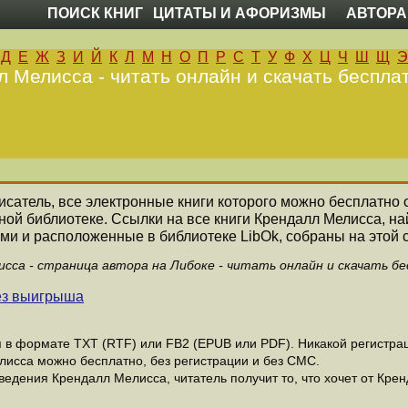
ПОИСК КНИГ
ЦИТАТЫ И АФОРИЗМЫ
АВТОРА
Д
Е
Ж
З
И
Й
К
Л
М
Н
О
П
Р
С
Т
У
Ф
Х
Ц
Ч
Ш
Щ
Э
 Мелисса - читать онлайн и скачать беспла
писатель, все электронные книги которого можно бесплатно с
ной библиотеке. Ссылки на все книги Крендалл Мелисса, 
ми и расположенные в библиотеке LibOk, собраны на этой 
сса - страница автора на Либоке - читать онлайн и скачать б
без выигрыша
в формате ТХТ (RTF) или FB2 (EPUB или PDF). Никакой регистраци
лисса можно бесплатно, без регистрации и без СМС.
едения Крендалл Мелисса, читатель получит то, что хочет от Крен