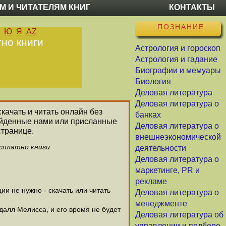
М И ЧИТАТЕЛЯМ КНИГ
КОНТАКТЫ
ПОЗНАНИЕ
Ю
Я
AZ
тно книги
Астрология и гороскоп
Астрология и гадание
Биографии и мемуары
Биология
Деловая литература
Деловая литература о
качать и читать онлайн без
банках
найденные нами или присланные
Деловая литература о
странице.
внешнеэкономической
есплатно книги
деятельности
Деловая литература о
маркетинге, PR и
рекламе
и не нужно - скачать или читать
Деловая литература о
менеджменте
далл Мелисса, и его время не будет
Деловая литература об
управлении и подборе