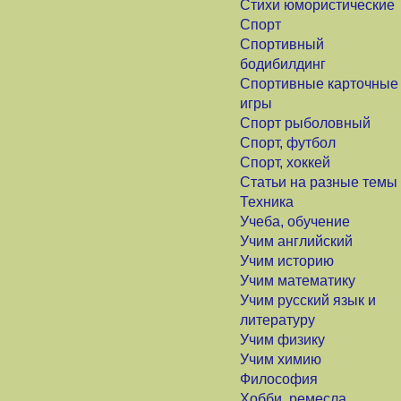
Стихи юмористические
Спорт
Спортивный
бодибилдинг
Спортивные карточные
игры
Спорт рыболовный
Спорт, футбол
Спорт, хоккей
Статьи на разные темы
Техника
Учеба, обучение
Учим английский
Учим историю
Учим математику
Учим русский язык и
литературу
Учим физику
Учим химию
Философия
Хобби, ремесла