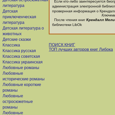
Если кто-либо заинтересуется биог
литература
администрация электронной библиотек
Детская
провернная информация о Крендал
Ключевы
приключенческая
После чтения книг
Крендалл Мели
литература
библиотеки LibOk
Детская литература о
животных
Детские сказки
ПОИСК КНИГ
Классика
ТОП лучших авторов книг Либока
Классика русская
Классика советская
Классика украинская
Любовные романы
Любовные
исторические романы
Любовные короткие
романы
Любовные
остросюжетные
романы
Любовные