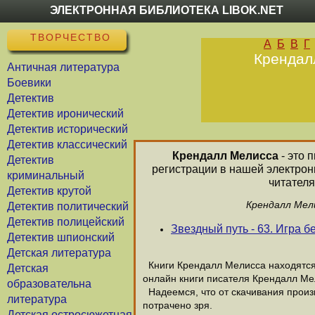
ЭЛЕКТРОННАЯ БИБЛИОТЕКА LIBOK.NET
ТВОРЧЕСТВО
А
Б
В
Г
Крендалл
Античная литература
Боевики
Детектив
Детектив иронический
Детектив исторический
Детектив классический
Крендалл Мелисса
- это 
Детектив
регистрации в нашей электрон
криминальный
читателя
Детектив крутой
Крендалл Мели
Детектив политический
Детектив полицейский
Звездный путь - 63. Игра 
Детектив шпионский
Детская литература
Книги Крендалл Мелисса находятся 
Детская
онлайн книги писателя Крендалл Ме
образовательна
Надеемся, что от скачивания произв
литература
потрачено зря.
Детская остросюжетная