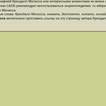
рафией Крендалл Мелисса или интересными моментами из жизни и
и LibOk рекомендует воспользоваться энциклопедиями: ru.wikipedia
л Мелисса.
е слова: Крендалл Мелисса, скачать, бесплатно, читать, онлай
сса
желательно проставить ссылку на эту страницу автора Кренда