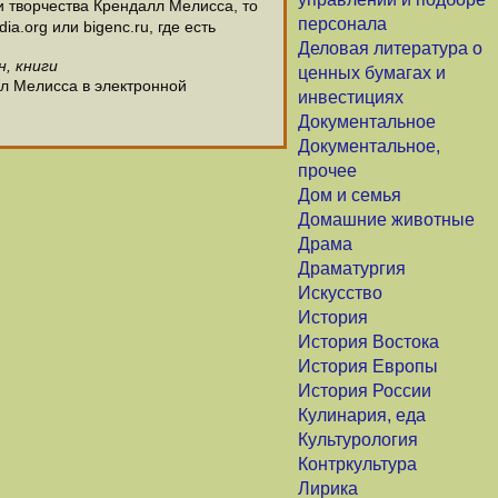
 творчества Крендалл Мелисса, то
персонала
.org или bigenc.ru, где есть
Деловая литература о
н, книги
ценных бумагах и
лл Мелисса в электронной
инвестициях
Документальное
Документальное,
прочее
Дом и семья
Домашние животные
Драма
Драматургия
Искусство
История
История Востока
История Европы
История России
Кулинария, еда
Культурология
Контркультура
Лирика