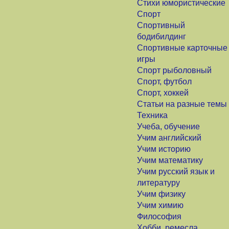
Стихи юмористические
Спорт
Спортивный
бодибилдинг
Спортивные карточные
игры
Спорт рыболовный
Спорт, футбол
Спорт, хоккей
Статьи на разные темы
Техника
Учеба, обучение
Учим английский
Учим историю
Учим математику
Учим русский язык и
литературу
Учим физику
Учим химию
Философия
Хобби, ремесла