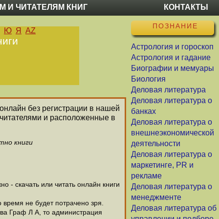
М И ЧИТАТЕЛЯМ КНИГ
КОНТАКТЫ
ПОЗНАНИЕ
Ю
Я
AZ
ниги
Астрология и гороскоп
Астрология и гадание
Биографии и мемуары
Биология
Деловая литература
Деловая литература о
ь онлайн без регистрации в нашей
банках
 читателями и расположенные в
Деловая литература о
внешнеэкономической
тно книги
деятельности
Деловая литература о
маркетинге, PR и
рекламе
о - скачать или читать онлайн книги
Деловая литература о
менеджменте
о время не будет потрачено зря.
Деловая литература об
ва Граф Л А, то администрация
управлении и подборе