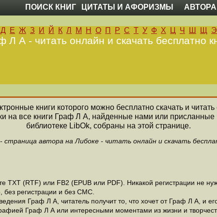
ПОИСК КНИГ
ЦИТАТЫ И АФОРИЗМЫ
АВТОРА
Д
Е
Ж
З
И
Й
К
Л
М
Н
О
П
Р
С
Т
У
Ф
Х
Ц
Ч
Ш
Щ
Э
ф Л А - читать онлайн и скачать бесплатно к
лектронные книги которого можно бесплатно скачать и читат
ки на все книги Граф Л А, найденные нами или присланные
библиотеке LibOk, собраны на этой странице.
 - страница автора на Либоке - читать онлайн и скачать беспла
 ТХТ (RTF) или FB2 (EPUB или PDF). Никакой регистрации не нужн
, без регистрации и без СМС.
дения Граф Л А, читатель получит то, что хочет от Граф Л А, и ег
рафией Граф Л А или интересными моментами из жизни и творчест