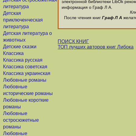
электронной библиотеки LibOk рекоме
литература
информация о Граф Л А.
Кл
Детская
После чтения книг
Граф Л А
желате
приключенческая
литература
Детская литература о
животных
ПОИСК КНИГ
Детские сказки
ТОП лучших авторов книг Либока
Классика
Классика русская
Классика советская
Классика украинская
Любовные романы
Любовные
исторические романы
Любовные короткие
романы
Любовные
остросюжетные
романы
Любовные