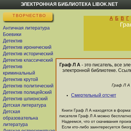
ЭЛЕКТРОННАЯ БИБЛИОТЕКА LIBOK.NET
ТВОРЧЕСТВО
А
Б
В
Г
Гра
Античная литература
Боевики
Детектив
Детектив иронический
Детектив исторический
Детектив классический
Граф Л А
- это писатель, все э
Детектив
электронной библиотеке. Ссыл
криминальный
Детектив крутой
Граф Л А
Детектив политический
Детектив полицейский
Смертельный отсчет
Детектив шпионский
Детская литература
Книги Граф Л А находятся в формате
Детская
писателя Граф Л А можно бесплатно
образовательна
Надеемся, что от скачивания произве
литература
Если кто-либо заинтересуется биог
Детская остросюжетная