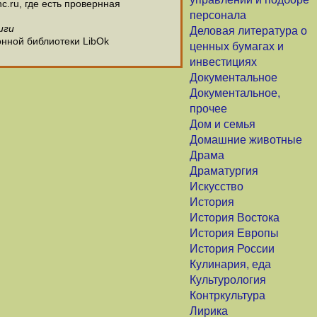
c.ru, где есть провернная
персонала
иги
Деловая литература о
онной библиотеки LibOk
ценных бумагах и
инвестициях
Документальное
Документальное,
прочее
Дом и семья
Домашние животные
Драма
Драматургия
Искусство
История
История Востока
История Европы
История России
Кулинария, еда
Культурология
Контркультура
Лирика