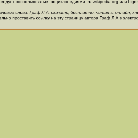
ндует воспользоваться энциклопедиями: ru.wikipedia.org или bigen
ючевые слова: Граф Л А, скачать, бесплатно, читать, онлайн, кн
льно проставить ссылку на эту страницу автора Граф Л А в электр