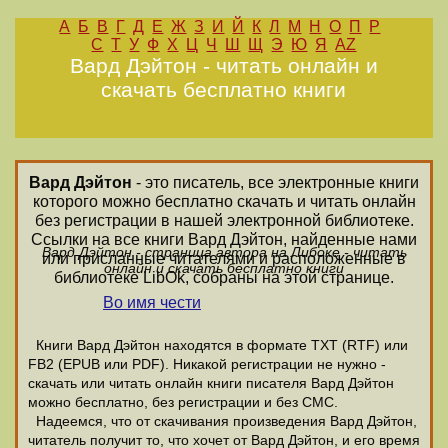
А
Б
В
Г
Д
Е
Ж
З
И
Й
К
Л
М
Н
О
П
Р
С
Т
У
Ф
Х
Ц
Ч
Ш
Щ
Э
Ю
Я
AZ
Вард Дэйтон - читать онлайн и
скачать бесплатно книги
Вард Дэйтон
- это писатель, все электронные книги
которого можно бесплатно скачать и читать онлайн
без регистрации в нашей электронной библиотеке.
Ссылки на все книги Вард Дэйтон, найденные нами
Вард Дэйтон - страница автора на Либоке - читать
или присланные читателями и расположенные в
онлайн и скачать бесплатно книги
библиотеке LibOk, собраны на этой странице.
Во имя чести
Книги Вард Дэйтон находятся в формате ТХТ (RTF) или
FB2 (EPUB или PDF). Никакой регистрации не нужно -
скачать или читать онлайн книги писателя Вард Дэйтон
можно бесплатно, без регистрации и без СМС.
Надеемся, что от скачивания произведения Вард Дэйтон,
читатель получит то, что хочет от Вард Дэйтон, и его время