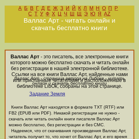
А
Б
В
Г
Д
Е
Ж
З
И
Й
К
Л
М
Н
О
П
Р
С
Т
У
Ф
Х
Ц
Ч
Ш
Щ
Э
Ю
Я
AZ
Валлас Арт - читать онлайн и
скачать бесплатно книги
Валлас Арт
- это писатель, все электронные книги
которого можно бесплатно скачать и читать онлайн
без регистрации в нашей электронной библиотеке.
Ссылки на все книги Валлас Арт, найденные нами
Валлас Арт - страница автора на Либоке - читать
или присланные читателями и расположенные в
онлайн и скачать бесплатно книги
библиотеке LibOk, собраны на этой странице.
Задание Земля
Книги Валлас Арт находятся в формате ТХТ (RTF) или
FB2 (EPUB или PDF). Никакой регистрации не нужно -
скачать или читать онлайн книги писателя Валлас Арт
можно бесплатно, без регистрации и без СМС.
Надеемся, что от скачивания произведения Валлас Арт,
читатель получит то, что хочет от Валлас Арт, и его время