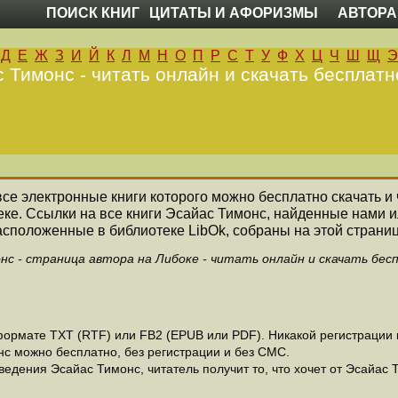
ПОИСК КНИГ
ЦИТАТЫ И АФОРИЗМЫ
АВТОРА
Д
Е
Ж
З
И
Й
К
Л
М
Н
О
П
Р
С
Т
У
Ф
Х
Ц
Ч
Ш
Щ
Э
 Тимонс - читать онлайн и скачать бесплатн
 все электронные книги которого можно бесплатно скачать и
ке. Ссылки на все книги Эсайас Тимонс, найденные нами 
асположенные в библиотеке LibOk, собраны на этой страниц
нс - страница автора на Либоке - читать онлайн и скачать бес
ормате ТХТ (RTF) или FB2 (EPUB или PDF). Никакой регистрации не
нс можно бесплатно, без регистрации и без СМС.
едения Эсайас Тимонс, читатель получит то, что хочет от Эсайас Т