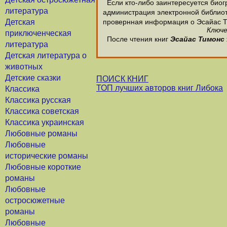
Если кто-либо заинтересуется биог
литература
администрация электронной библиотек
Детская
провернная информация о Эсайас Т
Ключе
приключенческая
После чтения книг
Эсайас Тимонс
литература
Детская литература о
животных
Детские сказки
ПОИСК КНИГ
ТОП лучших авторов книг Либока
Классика
Классика русская
Классика советская
Классика украинская
Любовные романы
Любовные
исторические романы
Любовные короткие
романы
Любовные
остросюжетные
романы
Любовные