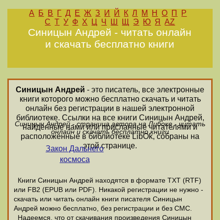
А
Б
В
Г
Д
Е
Ж
З
И
Й
К
Л
М
Н
О
П
Р
С
Т
У
Ф
Х
Ц
Ч
Ш
Щ
Э
Ю
Я
AZ
Синицын Андрей - читать онлайн
и скачать бесплатно книги
Синицын Андрей
- это писатель, все электронные
книги которого можно бесплатно скачать и читать
онлайн без регистрации в нашей электронной
библиотеке. Ссылки на все книги Синицын Андрей,
Синицын Андрей - страница автора на Либоке - читать
найденные нами или присланные читателями и
онлайн и скачать бесплатно книги
расположенные в библиотеке LibOk, собраны на
этой странице.
Закон Дальнего
космоса
Книги Синицын Андрей находятся в формате ТХТ (RTF)
или FB2 (EPUB или PDF). Никакой регистрации не нужно -
скачать или читать онлайн книги писателя Синицын
Андрей можно бесплатно, без регистрации и без СМС.
Надеемся, что от скачивания произведения Синицын