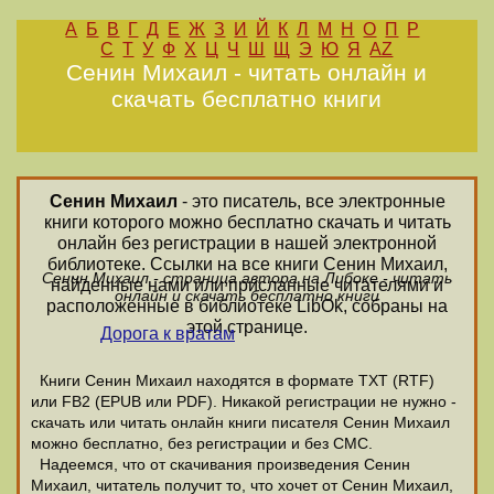
А
Б
В
Г
Д
Е
Ж
З
И
Й
К
Л
М
Н
О
П
Р
С
Т
У
Ф
Х
Ц
Ч
Ш
Щ
Э
Ю
Я
AZ
Сенин Михаил - читать онлайн и
скачать бесплатно книги
Сенин Михаил
- это писатель, все электронные
книги которого можно бесплатно скачать и читать
онлайн без регистрации в нашей электронной
библиотеке. Ссылки на все книги Сенин Михаил,
Сенин Михаил - страница автора на Либоке - читать
найденные нами или присланные читателями и
онлайн и скачать бесплатно книги
расположенные в библиотеке LibOk, собраны на
этой странице.
Дорога к вратам
Книги Сенин Михаил находятся в формате ТХТ (RTF)
или FB2 (EPUB или PDF). Никакой регистрации не нужно -
скачать или читать онлайн книги писателя Сенин Михаил
можно бесплатно, без регистрации и без СМС.
Надеемся, что от скачивания произведения Сенин
Михаил, читатель получит то, что хочет от Сенин Михаил,