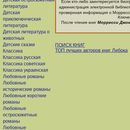
Если кто-либо заинтересуется биог
литература
администрация электронной библиотек
Детская
провернная информация о Морресс
Ключе
приключенческая
После чтения книг
Морресси Джо
литература
Детская литература о
животных
Детские сказки
ПОИСК КНИГ
ТОП лучших авторов книг Либока
Классика
Классика русская
Классика советская
Классика украинская
Любовные романы
Любовные
исторические романы
Любовные короткие
романы
Любовные
остросюжетные
романы
Любовные