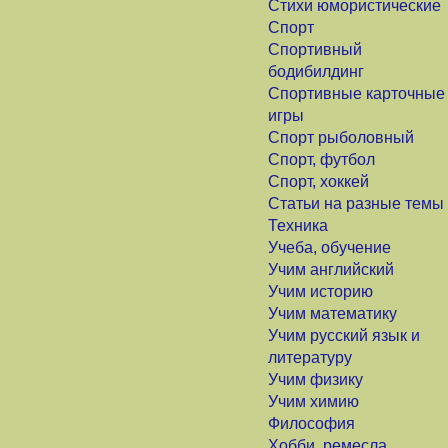
Стихи юмористические
Спорт
Спортивный
бодибилдинг
Спортивные карточные
игры
Спорт рыболовный
Спорт, футбол
Спорт, хоккей
Статьи на разные темы
Техника
Учеба, обучение
Учим английский
Учим историю
Учим математику
Учим русский язык и
литературу
Учим физику
Учим химию
Философия
Хобби, ремесла