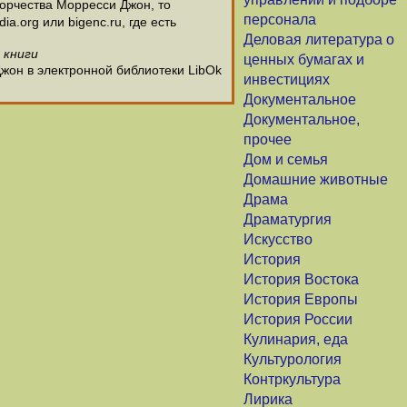
орчества Морресси Джон, то
персонала
.org или bigenc.ru, где есть
Деловая литература о
 книги
ценных бумагах и
жон в электронной библиотеки LibOk
инвестициях
Документальное
Документальное,
прочее
Дом и семья
Домашние животные
Драма
Драматургия
Искусство
История
История Востока
История Европы
История России
Кулинария, еда
Культурология
Контркультура
Лирика