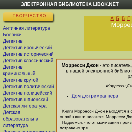
ЭЛЕКТРОННАЯ БИБЛИОТЕКА LIBOK.NET
ТВОРЧЕСТВО
А
Б
В
Г
Моррес
Античная литература
Боевики
Детектив
Детектив иронический
Детектив исторический
Детектив классический
Морресси Джон
- это писатель
Детектив
в нашей электронной библиот
криминальный
р
Детектив крутой
Морресси Дж
Детектив политический
Детектив полицейский
Дом для римраннера
Детектив шпионский
Детская литература
Книги Морресси Джон находятся в ф
Детская
онлайн книги писателя Морресси Дж
образовательна
Надеемся, что от скачивания произв
литература
потрачено зря.
Детская остросюжетная