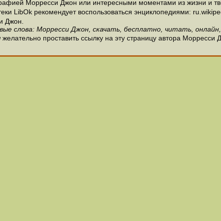
рафией Морресси Джон или интересными моментами из жизни и тв
и LibOk рекомендует воспользоваться энциклопедиями: ru.wikipedia
и Джон.
вые слова: Морресси Джон, скачать, бесплатно, читать, онлайн,
н
желательно проставить ссылку на эту страницу автора Морресси Д