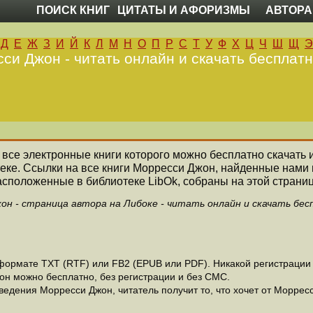
ПОИСК КНИГ
ЦИТАТЫ И АФОРИЗМЫ
АВТОРА
Д
Е
Ж
З
И
Й
К
Л
М
Н
О
П
Р
С
Т
У
Ф
Х
Ц
Ч
Ш
Щ
Э
си Джон - читать онлайн и скачать бесплатн
, все электронные книги которого можно бесплатно скачать 
еке. Ссылки на все книги Морресси Джон, найденные нами
асположенные в библиотеке LibOk, собраны на этой страниц
он - страница автора на Либоке - читать онлайн и скачать бес
ормате ТХТ (RTF) или FB2 (EPUB или PDF). Никакой регистрации н
он можно бесплатно, без регистрации и без СМС.
едения Морресси Джон, читатель получит то, что хочет от Морресс