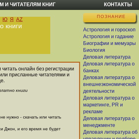
М И ЧИТАТЕЛЯМ КНИГ
КОНТАКТЫ
ПОЗНАНИЕ
Ю
Я
AZ
о книги
Астрология и гороскоп
Астрология и гадание
Биографии и мемуары
Биология
Деловая литература
Деловая литература о
и читать онлайн без регистрации
банках
 или присланные читателями и
Деловая литература о
е.
внешнеэкономической
платно книги
деятельности
Деловая литература о
маркетинге, PR и
рекламе
е нужно - скачать или читать
Деловая литература о
менеджменте
и Джон, и его время не будет
Деловая литература об
управлении и подборе