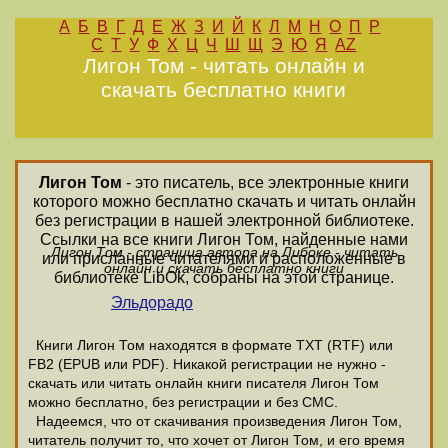
А
Б
В
Г
Д
Е
Ж
З
И
Й
К
Л
М
Н
О
П
Р
С
Т
У
Ф
Х
Ц
Ч
Ш
Щ
Э
Ю
Я
AZ
Лигон Том - читать онлайн и
скачать бесплатно книги
Лигон Том
- это писатель, все электронные книги
которого можно бесплатно скачать и читать онлайн
без регистрации в нашей электронной библиотеке.
Ссылки на все книги Лигон Том, найденные нами
Лигон Том - страница автора на Либоке - читать
или присланные читателями и расположенные в
онлайн и скачать бесплатно книги
библиотеке LibOk, собраны на этой странице.
Эльдорадо
Книги Лигон Том находятся в формате ТХТ (RTF) или
FB2 (EPUB или PDF). Никакой регистрации не нужно -
скачать или читать онлайн книги писателя Лигон Том
можно бесплатно, без регистрации и без СМС.
Надеемся, что от скачивания произведения Лигон Том,
читатель получит то, что хочет от Лигон Том, и его время