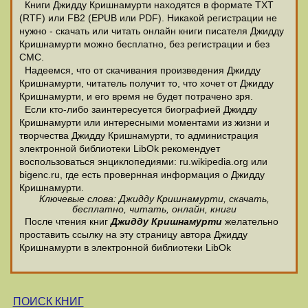
Книги Джидду Кришнамурти находятся в формате ТХТ
(RTF) или FB2 (EPUB или PDF). Никакой регистрации не
нужно - скачать или читать онлайн книги писателя Джидду
Кришнамурти можно бесплатно, без регистрации и без
СМС.
Надеемся, что от скачивания произведения Джидду
Кришнамурти, читатель получит то, что хочет от Джидду
Кришнамурти, и его время не будет потрачено зря.
Если кто-либо заинтересуется биографией Джидду
Кришнамурти или интересными моментами из жизни и
творчества Джидду Кришнамурти, то администрация
электронной библиотеки LibOk рекомендует
воспользоваться энциклопедиями: ru.wikipedia.org или
bigenc.ru, где есть провернная информация о Джидду
Кришнамурти.
Ключевые слова: Джидду Кришнамурти, скачать,
бесплатно, читать, онлайн, книги
После чтения книг
Джидду Кришнамурти
желательно
проставить ссылку на эту страницу автора Джидду
Кришнамурти в электронной библиотеки LibOk
ПОИСК КНИГ