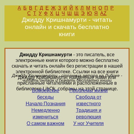
А
Б
В
Г
Д
Е
Ж
З
И
Й
К
Л
М
Н
О
П
Р
С
Т
У
Ф
Х
Ц
Ч
Ш
Щ
Э
Ю
Я
AZ
Джидду Кришнамурти - читать
онлайн и скачать бесплатно
книги
Джидду Кришнамурти
- это писатель, все
электронные книги которого можно бесплатно
скачать и читать онлайн без регистрации в нашей
электронной библиотеке. Ссылки на все книги
Джидду Кришнамурти - страница автора на Либоке -
Джидду Кришнамурти, найденные нами или
читать онлайн и скачать бесплатно книги
присланные читателями и расположенные в
библиотеке LibOk, собраны на этой странице.
Бомбейские
Проблемы жизни
беседы
Свобода от
Начало Познания
известного
Немедленно
Традиция и
измениться
революция
О самом важном
У ног Учителя