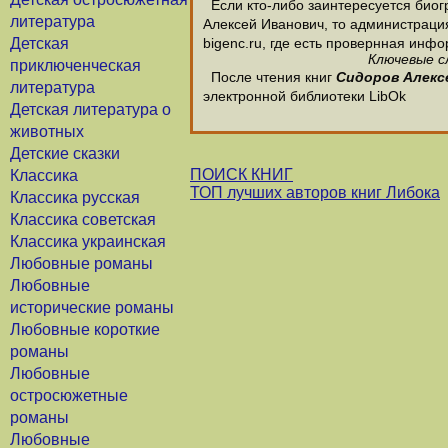
Если кто-либо заинтересуется биог
литература
Алексей Иванович, то администрация
Детская
bigenc.ru, где есть провернная инф
Ключевые с
приключенческая
После чтения книг
Сидоров Алекс
литература
электронной библиотеки LibOk
Детская литература о
животных
Детские сказки
ПОИСК КНИГ
Классика
ТОП лучших авторов книг Либока
Классика русская
Классика советская
Классика украинская
Любовные романы
Любовные
исторические романы
Любовные короткие
романы
Любовные
остросюжетные
романы
Любовные