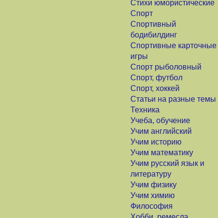
Стихи юмористические
Спорт
Спортивный
бодибилдинг
Спортивные карточные
игры
Спорт рыболовный
Спорт, футбол
Спорт, хоккей
Статьи на разные темы
Техника
Учеба, обучение
Учим английский
Учим историю
Учим математику
Учим русский язык и
литературу
Учим физику
Учим химию
Философия
Хобби, ремесла