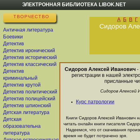
ЭЛЕКТРОННАЯ БИБЛИОТЕКА LIBOK.NET
ТВОРЧЕСТВО
А
Б
В
Г
Сидоров Алек
Античная литература
Боевики
Детектив
Детектив иронический
Детектив исторический
Детектив классический
Сидоров Алексей Иванович
-
Детектив
регистрации в нашей электр
криминальный
присланные чит
Детектив крутой
Сидоров Алексей И
Детектив политический
Детектив полицейский
Курс патрологии
Детектив шпионский
Детская литература
Книги Сидоров Алексей Иванович на
Детская
читать онлайн книги писателя Сидор
образовательна
Надеемся, что от скачивания произв
литература
время не будет потрачено зря.
Детская остросюжетная