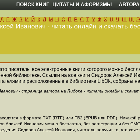
ПОИСК КНИГ
ЦИТАТЫ И АФОРИЗМЫ
АВТОРА
Д
Е
Ж
З
И
Й
К
Л
М
Н
О
П
Р
С
Т
У
Ф
Х
Ц
Ч
Ш
Щ
Э
сей Иванович - читать онлайн и скачать бе
 это писатель, все электронные книги которого можно беспла
онной библиотеке. Ссылки на все книги Сидоров Алексей И
ателями и расположенные в библиотеке LibOk, собраны на
ванович - страница автора на Либоке - читать онлайн и скача
ходятся в формате ТХТ (RTF) или FB2 (EPUB или PDF). Никакой ре
ов Алексей Иванович можно бесплатно, без регистрации и без СМС
едения Сидоров Алексей Иванович, читатель получит то, что хочет