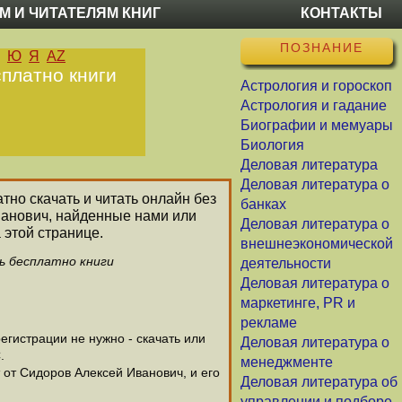
М И ЧИТАТЕЛЯМ КНИГ
КОНТАКТЫ
ПОЗНАНИЕ
Ю
Я
AZ
сплатно книги
Астрология и гороскоп
Астрология и гадание
Биографии и мемуары
Биология
Деловая литература
Деловая литература о
тно скачать и читать онлайн без
банках
ванович, найденные нами или
Деловая литература о
 этой странице.
внешнеэкономической
ть бесплатно книги
деятельности
Деловая литература о
маркетинге, PR и
рекламе
гистрации не нужно - скачать или
Деловая литература о
.
менеджменте
 от Сидоров Алексей Иванович, и его
Деловая литература об
управлении и подборе