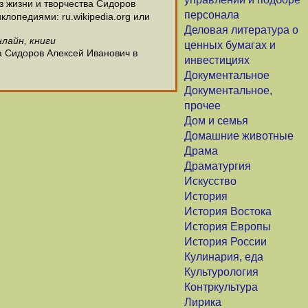
 жизни и творчества Сидоров
персонала
лопедиями: ru.wikipedia.org или
Деловая литература о
лайн, книги
ценных бумагах и
а Сидоров Алексей Иванович в
инвестициях
Документальное
Документальное,
прочее
Дом и семья
Домашние животные
Драма
Драматургия
Искусство
История
История Востока
История Европы
История России
Кулинария, еда
Культурология
Контркультура
Лирика