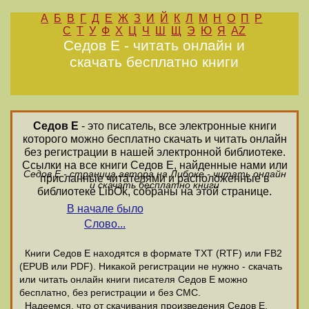
А
Б
В
Г
Д
Е
Ж
З
И
Й
К
Л
М
Н
О
П
Р
С
Т
У
Ф
Х
Ц
Ч
Ш
Щ
Э
Ю
Я
AZ
Седов Е - читать онлайн и
скачать бесплатно книги
Седов Е
- это писатель, все электронные книги
которого можно бесплатно скачать и читать онлайн
без регистрации в нашей электронной библиотеке.
Ссылки на все книги Седов Е, найденные нами или
Седов Е - страница автора на Либоке - читать онлайн
присланные читателями и расположенные в
и скачать бесплатно книги
библиотеке LibOk, собраны на этой странице.
В начале было
Слово...
Книги Седов Е находятся в формате ТХТ (RTF) или FB2
(EPUB или PDF). Никакой регистрации не нужно - скачать
или читать онлайн книги писателя Седов Е можно
бесплатно, без регистрации и без СМС.
Надеемся, что от скачивания произведения Седов Е,