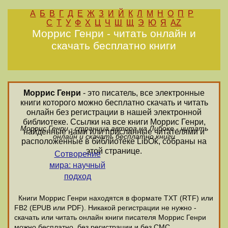
А
Б
В
Г
Д
Е
Ж
З
И
Й
К
Л
М
Н
О
П
Р
С
Т
У
Ф
Х
Ц
Ч
Ш
Щ
Э
Ю
Я
AZ
Моррис Генри - читать онлайн и
скачать бесплатно книги
Моррис Генри
- это писатель, все электронные
книги которого можно бесплатно скачать и читать
онлайн без регистрации в нашей электронной
библиотеке. Ссылки на все книги Моррис Генри,
Моррис Генри - страница автора на Либоке - читать
найденные нами или присланные читателями и
онлайн и скачать бесплатно книги
расположенные в библиотеке LibOk, собраны на
этой странице.
Сотворение
мира: научный
подход
Книги Моррис Генри находятся в формате ТХТ (RTF) или
FB2 (EPUB или PDF). Никакой регистрации не нужно -
скачать или читать онлайн книги писателя Моррис Генри
можно бесплатно, без регистрации и без СМС.