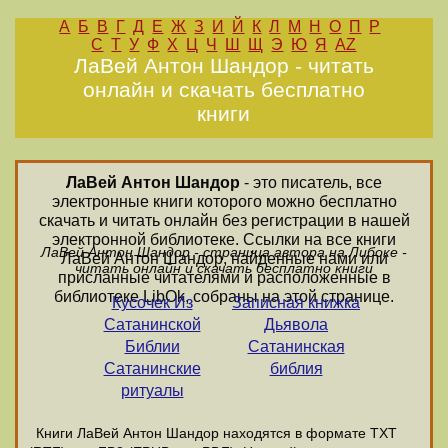
А
Б
В
Г
Д
Е
Ж
З
И
Й
К
Л
М
Н
О
П
Р
С
Т
У
Ф
Х
Ц
Ч
Ш
Щ
Э
Ю
Я
AZ
ЛаВей Антон Шандоp - читать
онлайн и скачать бесплатно
книги
ЛаВей Антон Шандоp
- это писатель, все
электронные книги которого можно бесплатно
скачать и читать онлайн без регистрации в нашей
электронной библиотеке. Ссылки на все книги
ЛаВей Антон Шандоp - страница автора на Либоке -
ЛаВей Антон Шандоp, найденные нами или
читать онлайн и скачать бесплатно книги
присланные читателями и расположенные в
библиотеке LibOk, собраны на этой странице.
Кусочек Из
Записная книжка
Сатанинской
Дьявола
Библии
Сатанинская
Сатанинские
библия
ритуалы
Книги ЛаВей Антон Шандоp находятся в формате ТХТ