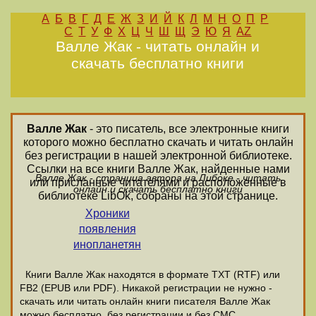
А
Б
В
Г
Д
Е
Ж
З
И
Й
К
Л
М
Н
О
П
Р
С
Т
У
Ф
Х
Ц
Ч
Ш
Щ
Э
Ю
Я
AZ
Валле Жак - читать онлайн и
скачать бесплатно книги
Валле Жак
- это писатель, все электронные книги
которого можно бесплатно скачать и читать онлайн
без регистрации в нашей электронной библиотеке.
Ссылки на все книги Валле Жак, найденные нами
Валле Жак - страница автора на Либоке - читать
или присланные читателями и расположенные в
онлайн и скачать бесплатно книги
библиотеке LibOk, собраны на этой странице.
Хроники
появления
инопланетян
Книги Валле Жак находятся в формате ТХТ (RTF) или
FB2 (EPUB или PDF). Никакой регистрации не нужно -
скачать или читать онлайн книги писателя Валле Жак
можно бесплатно, без регистрации и без СМС.