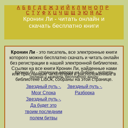
А
Б
В
Г
Д
Е
Ж
З
И
Й
К
Л
М
Н
О
П
Р
С
Т
У
Ф
Х
Ц
Ч
Ш
Щ
Э
Ю
Я
AZ
Кронин Ли - читать онлайн и
скачать бесплатно книги
Кронин Ли
- это писатель, все электронные книги
которого можно бесплатно скачать и читать онлайн
без регистрации в нашей электронной библиотеке.
Ссылки на все книги Кронин Ли, найденные нами
Кронин Ли - страница автора на Либоке - читать
или присланные читателями и расположенные в
онлайн и скачать бесплатно книги
библиотеке LibOk, собраны на этой странице.
Звездный путь -.
Звездный путь -.
Мозг Спока
Разборка
Звездный путь -.
Да будет это
твоим последним
полем битвы