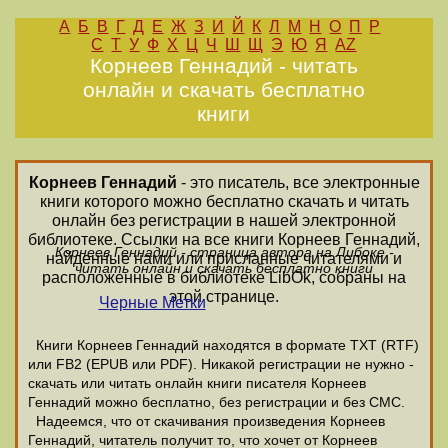
А
Б
В
Г
Д
Е
Ж
З
И
Й
К
Л
М
Н
О
П
Р
С
Т
У
Ф
Х
Ц
Ч
Ш
Щ
Э
Ю
Я
AZ
Корнеев Геннадий - читать
онлайн и скачать бесплатно
книги
Корнеев Геннадий
- это писатель, все электронные
книги которого можно бесплатно скачать и читать
онлайн без регистрации в нашей электронной
библиотеке. Ссылки на все книги Корнеев Геннадий,
Корнеев Геннадий - страница автора на Либоке -
найденные нами или присланные читателями и
читать онлайн и скачать бесплатно книги
расположенные в библиотеке LibOk, собраны на
этой странице.
Черные Метки
Книги Корнеев Геннадий находятся в формате ТХТ (RTF)
или FB2 (EPUB или PDF). Никакой регистрации не нужно -
скачать или читать онлайн книги писателя Корнеев
Геннадий можно бесплатно, без регистрации и без СМС.
Надеемся, что от скачивания произведения Корнеев
Геннадий, читатель получит то, что хочет от Корнеев