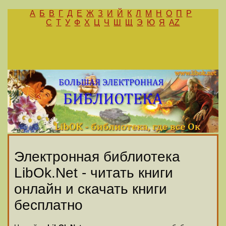
А
Б
В
Г
Д
Е
Ж
З
И
Й
К
Л
М
Н
О
П
Р
С
Т
У
Ф
Х
Ц
Ч
Ш
Щ
Э
Ю
Я
AZ
Электронная библиотека
LibOk.Net - читать книги
онлайн и скачать книги
бесплатно