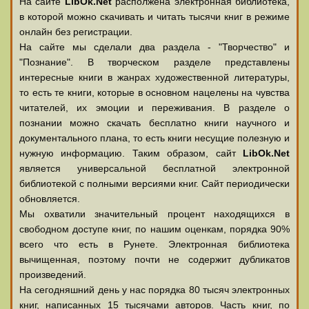
На сайте
LibOk.Net
располжена электронная библиотека,
в которой можно скачивать и читать тысячи книг в режиме
онлайн без регистрации.
На сайте мы сделали два раздела - "Творчество" и
"Познание". В творческом разделе представлены
интересные книги в жанрах художественной литературы,
то есть те книги, которые в основном нацелены на чувства
читателей, их эмоции и переживания. В разделе о
познании можно скачать бесплатно книги научного и
документального плана, то есть книги несущие полезную и
нужную информацию. Таким образом, сайт
LibOk.Net
является универсальной бесплатной электронной
библиотекой с полными версиями книг. Сайт периодически
обновляется.
Мы охватили значительный процент находящихся в
свободном доступе книг, по нашим оценкам, порядка 90%
всего что есть в Рунете. Электронная библиотека
вычищенная, поэтому почти не содержит дубликатов
произведений.
На сегодняшний день у нас порядка 80 тысяч электронных
книг, написанных 15 тысячами авторов. Часть книг, по