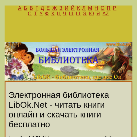
А
Б
В
Г
Д
Е
Ж
З
И
Й
К
Л
М
Н
О
П
Р
С
Т
У
Ф
Х
Ц
Ч
Ш
Щ
Э
Ю
Я
AZ
Электронная библиотека
LibOk.Net - читать книги
онлайн и скачать книги
бесплатно