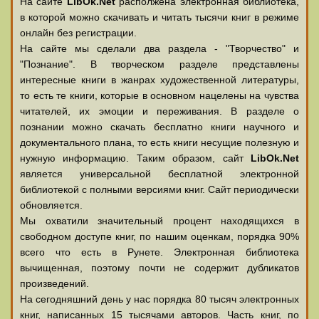
На сайте
LibOk.Net
располжена электронная библиотека,
в которой можно скачивать и читать тысячи книг в режиме
онлайн без регистрации.
На сайте мы сделали два раздела - "Творчество" и
"Познание". В творческом разделе представлены
интересные книги в жанрах художественной литературы,
то есть те книги, которые в основном нацелены на чувства
читателей, их эмоции и переживания. В разделе о
познании можно скачать бесплатно книги научного и
документального плана, то есть книги несущие полезную и
нужную информацию. Таким образом, сайт
LibOk.Net
является универсальной бесплатной электронной
библиотекой с полными версиями книг. Сайт периодически
обновляется.
Мы охватили значительный процент находящихся в
свободном доступе книг, по нашим оценкам, порядка 90%
всего что есть в Рунете. Электронная библиотека
вычищенная, поэтому почти не содержит дубликатов
произведений.
На сегодняшний день у нас порядка 80 тысяч электронных
книг, написанных 15 тысячами авторов. Часть книг, по