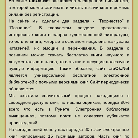
На сайте
LibOk.Net
располжена электронная библиотека,
в которой можно скачивать и читать тысячи книг в режиме
онлайн без регистрации.
На сайте мы сделали два раздела - "Творчество" и
"Познание". В творческом разделе представлены
интересные книги в жанрах художественной литературы,
то есть те книги, которые в основном нацелены на чувства
читателей, их эмоции и переживания. В разделе о
познании можно скачать бесплатно книги научного и
документального плана, то есть книги несущие полезную и
нужную информацию. Таким образом, сайт
LibOk.Net
является универсальной бесплатной электронной
библиотекой с полными версиями книг. Сайт периодически
обновляется.
Мы охватили значительный процент находящихся в
свободном доступе книг, по нашим оценкам, порядка 90%
всего что есть в Рунете. Электронная библиотека
вычищенная, поэтому почти не содержит дубликатов
произведений.
На сегодняшний день у нас порядка 80 тысяч электронных
книг, написанных 15 тысячами авторов. Часть книг, по