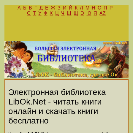
А
Б
В
Г
Д
Е
Ж
З
И
Й
К
Л
М
Н
О
П
Р
С
Т
У
Ф
Х
Ц
Ч
Ш
Щ
Э
Ю
Я
AZ
Электронная библиотека
LibOk.Net - читать книги
онлайн и скачать книги
бесплатно