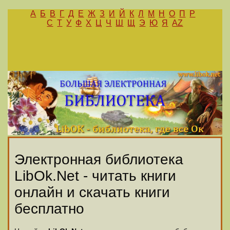
А
Б
В
Г
Д
Е
Ж
З
И
Й
К
Л
М
Н
О
П
Р
С
Т
У
Ф
Х
Ц
Ч
Ш
Щ
Э
Ю
Я
AZ
Электронная библиотека
LibOk.Net - читать книги
онлайн и скачать книги
бесплатно