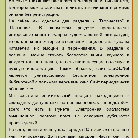
На сайте
LibOk.Net
располжена электронная библиотека,
в которой можно скачивать и читать тысячи книг в режиме
онлайн без регистрации.
На сайте мы сделали два раздела - "Творчество" и
"Познание". В творческом разделе представлены
интересные книги в жанрах художественной литературы,
то есть те книги, которые в основном нацелены на чувства
читателей, их эмоции и переживания. В разделе о
познании можно скачать бесплатно книги научного и
документального плана, то есть книги несущие полезную и
нужную информацию. Таким образом, сайт
LibOk.Net
является универсальной бесплатной электронной
библиотекой с полными версиями книг. Сайт периодически
обновляется.
Мы охватили значительный процент находящихся в
свободном доступе книг, по нашим оценкам, порядка 90%
всего что есть в Рунете. Электронная библиотека
вычищенная, поэтому почти не содержит дубликатов
произведений.
На сегодняшний день у нас порядка 80 тысяч электронных
книг, написанных 15 тысячами авторов. Часть книг, по