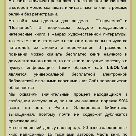
На сайте
LibOk.Net
располжена электронная библиотека,
в которой можно скачивать и читать тысячи книг в режиме
онлайн без регистрации.
На сайте мы сделали два раздела - "Творчество" и
"Познание". В творческом разделе представлены
интересные книги в жанрах художественной литературы,
то есть те книги, которые в основном нацелены на чувства
читателей, их эмоции и переживания. В разделе о
познании можно скачать бесплатно книги научного и
документального плана, то есть книги несущие полезную и
нужную информацию. Таким образом, сайт
LibOk.Net
является универсальной бесплатной электронной
библиотекой с полными версиями книг. Сайт периодически
обновляется.
Мы охватили значительный процент находящихся в
свободном доступе книг, по нашим оценкам, порядка 90%
всего что есть в Рунете. Электронная библиотека
вычищенная, поэтому почти не содержит дубликатов
произведений.
На сегодняшний день у нас порядка 80 тысяч электронных
книг, написанных 15 тысячами авторов. Часть книг, по