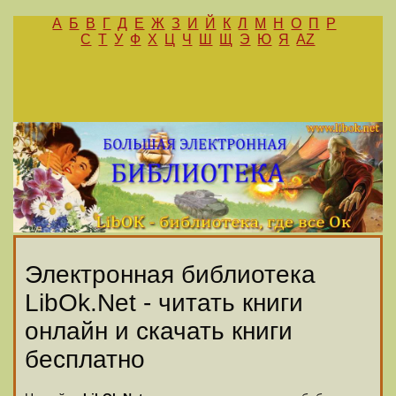
А
Б
В
Г
Д
Е
Ж
З
И
Й
К
Л
М
Н
О
П
Р
С
Т
У
Ф
Х
Ц
Ч
Ш
Щ
Э
Ю
Я
AZ
Электронная библиотека
LibOk.Net - читать книги
онлайн и скачать книги
бесплатно