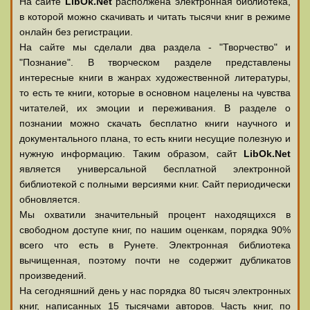
На сайте
LibOk.Net
располжена электронная библиотека,
в которой можно скачивать и читать тысячи книг в режиме
онлайн без регистрации.
На сайте мы сделали два раздела - "Творчество" и
"Познание". В творческом разделе представлены
интересные книги в жанрах художественной литературы,
то есть те книги, которые в основном нацелены на чувства
читателей, их эмоции и переживания. В разделе о
познании можно скачать бесплатно книги научного и
документального плана, то есть книги несущие полезную и
нужную информацию. Таким образом, сайт
LibOk.Net
является универсальной бесплатной электронной
библиотекой с полными версиями книг. Сайт периодически
обновляется.
Мы охватили значительный процент находящихся в
свободном доступе книг, по нашим оценкам, порядка 90%
всего что есть в Рунете. Электронная библиотека
вычищенная, поэтому почти не содержит дубликатов
произведений.
На сегодняшний день у нас порядка 80 тысяч электронных
книг, написанных 15 тысячами авторов. Часть книг, по