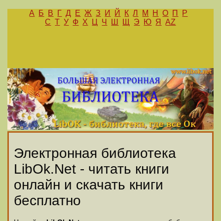
А
Б
В
Г
Д
Е
Ж
З
И
Й
К
Л
М
Н
О
П
Р
С
Т
У
Ф
Х
Ц
Ч
Ш
Щ
Э
Ю
Я
AZ
Электронная библиотека
LibOk.Net - читать книги
онлайн и скачать книги
бесплатно