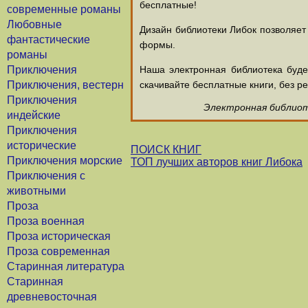
бесплатные!
современные романы
Любовные
Дизайн библиотеки Либок позволяет
фантастические
формы.
романы
Приключения
Наша электронная библиотека буд
Приключения, вестерн
скачивайте бесплатные книги, без ре
Приключения
Электронная библиоте
индейские
Приключения
исторические
ПОИСК КНИГ
Приключения морские
ТОП лучших авторов книг Либока
Приключения с
животными
Проза
Проза военная
Проза историческая
Проза современная
Старинная литература
Старинная
древневосточная