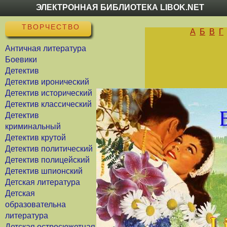
ЭЛЕКТРОННАЯ БИБЛИОТЕКА LIBOK.NET
ТВОРЧЕСТВО
А
Б
В
Г
Античная литература
Боевики
Детектив
Детектив иронический
Детектив исторический
Детектив классический
Детектив
криминальный
Детектив крутой
Детектив политический
Детектив полицейский
Детектив шпионский
Детская литература
Детская
образовательна
литература
Детская остросюжетная