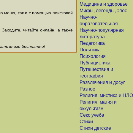
Медицина и здоровье
Мифы, легенды, эпос
ью меню, так и с помощью поисковой
Научно-
образовательная
аходите, читайте онлайн, а также
Научно-популярная
литература
Педагогика
чать книги бесплатно!
Политика
Психология
Публицистика
Путешествия и
география
Развлечения и досуг
Разное
Религия, мистика и НЛО
Религия, магия и
оккультизм
Секс учеба
Стихи
Стихи детские