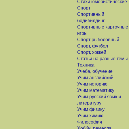
Стихи юмористические
Спорт
Спортивный
бодибилдинг
Спортивные карточные
игры
Спорт рыболовный
Спорт, футбол
Спорт, хоккей
Статьи на разные темы
Техника
Учеба, обучение
Учим английский
Учим историю
Учим математику
Учим русский язык и
литературу
Учим физику
Учим химию
Философия
Хобби, ремесла