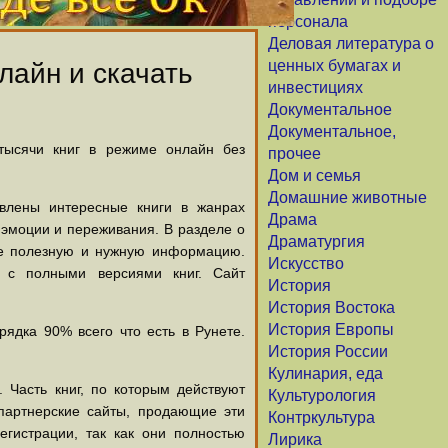
персонала
Деловая литература о
ценных бумагах и
лайн и скачать
инвестициях
Документальное
Документальное,
 тысячи книг в режиме онлайн без
прочее
Дом и семья
Домашние животные
авлены интересные книги в жанрах
Драма
х эмоции и переживания. В разделе о
Драматургия
щие полезную и нужную информацию.
Искусство
й с полными версиями книг. Сайт
История
История Востока
История Европы
ядка 90% всего что есть в Рунете.
История России
Кулинария, еда
 Часть книг, по которым действуют
Культурология
партнерские сайты, продающие эти
Контркультура
егистрации, так как они полностью
Лирика