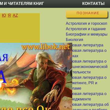
М И ЧИТАТЕЛЯМ КНИГ
КОНТАКТЫ
ПОЗНАНИЕ
Ю
Я
AZ
Астрология и гороскоп
Астрология и гадание
Биографии и мемуары
Биология
Деловая литература
Деловая литература о
банках
Деловая литература о
внешнеэкономической
деятельности
Деловая литература о
маркетинге, PR и
рекламе
Деловая литература о
менеджменте
Деловая литература об
управлении и подборе