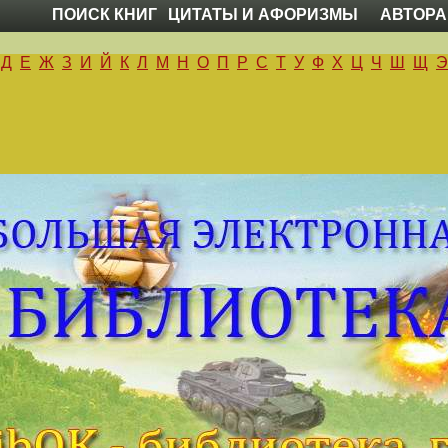
ПОИСК КНИГ
ЦИТАТЫ И АФОРИЗМЫ
АВТОРА
Д
Е
Ж
З
И
Й
К
Л
М
Н
О
П
Р
С
Т
У
Ф
Х
Ц
Ч
Ш
Щ
Э