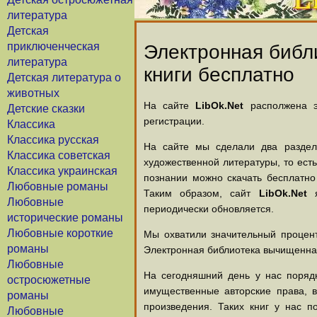
литература
Детская
приключенческая
Электронная библи
литература
книги бесплатно
Детская литература о
животных
На сайте
LibOk.Net
располжена эл
Детские сказки
регистрации.
Классика
Классика русская
На сайте мы сделали два раздела
Классика советская
художественной литературы, то есть
Классика украинская
познании можно скачать бесплатно
Любовные романы
Таким образом, сайт
LibOk.Net
я
Любовные
периодически обновляется.
исторические романы
Любовные короткие
Мы охватили значительный процент
романы
Электронная библиотека вычищенная
Любовные
На сегодняшний день у нас порядк
остросюжетные
имущественные авторские права, 
романы
произведения. Таких книг у нас п
Любовные