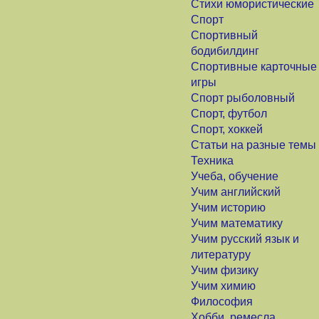
Стихи юмористические
Спорт
Спортивный
бодибилдинг
Спортивные карточные
игры
Спорт рыболовный
Спорт, футбол
Спорт, хоккей
Статьи на разные темы
Техника
Учеба, обучение
Учим английский
Учим историю
Учим математику
Учим русский язык и
литературу
Учим физику
Учим химию
Философия
Хобби, ремесла