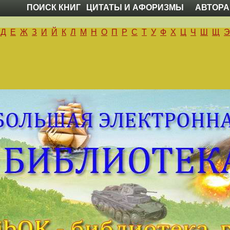
ПОИСК КНИГ
ЦИТАТЫ И АФОРИЗМЫ
АВТОРА
Д
Е
Ж
З
И
Й
К
Л
М
Н
О
П
Р
С
Т
У
Ф
Х
Ц
Ч
Ш
Щ
Э