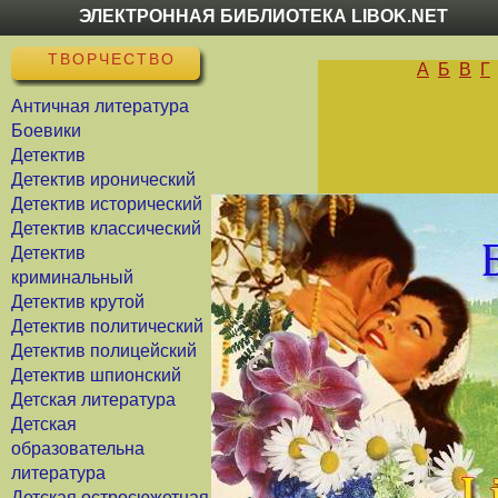
ЭЛЕКТРОННАЯ БИБЛИОТЕКА LIBOK.NET
ТВОРЧЕСТВО
А
Б
В
Г
Античная литература
Боевики
Детектив
Детектив иронический
Детектив исторический
Детектив классический
Детектив
криминальный
Детектив крутой
Детектив политический
Детектив полицейский
Детектив шпионский
Детская литература
Детская
образовательна
литература
Детская остросюжетная