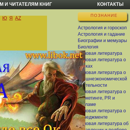
М И ЧИТАТЕЛЯМ КНИГ
КОНТАКТЫ
ПОЗНАНИЕ
Ю
Я
AZ
Астрология и гороскоп
Астрология и гадание
Биографии и мемуары
Биология
Деловая литература
Деловая литература о
банках
Деловая литература о
внешнеэкономической
деятельности
Деловая литература о
маркетинге, PR и
рекламе
Деловая литература о
менеджменте
Деловая литература об
управлении и подборе