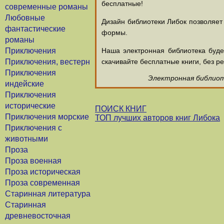
бесплатные!
современные романы
Любовные
Дизайн библиотеки Либок позволяет
фантастические
формы.
романы
Приключения
Наша электронная библиотека буд
Приключения, вестерн
скачивайте бесплатные книги, без ре
Приключения
Электронная библиоте
индейские
Приключения
исторические
ПОИСК КНИГ
Приключения морские
ТОП лучших авторов книг Либока
Приключения с
животными
Проза
Проза военная
Проза историческая
Проза современная
Старинная литература
Старинная
древневосточная