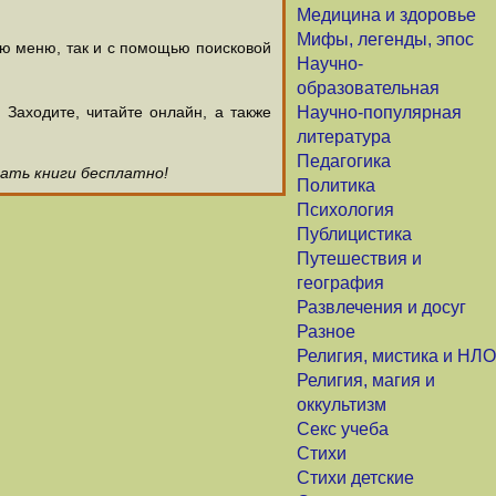
Медицина и здоровье
Мифы, легенды, эпос
ью меню, так и с помощью поисковой
Научно-
образовательная
аходите, читайте онлайн, а также
Научно-популярная
литература
Педагогика
чать книги бесплатно!
Политика
Психология
Публицистика
Путешествия и
география
Развлечения и досуг
Разное
Религия, мистика и НЛО
Религия, магия и
оккультизм
Секс учеба
Стихи
Стихи детские