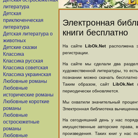
литература
Детская
приключенческая
Электронная библи
литература
книги бесплатно
Детская литература о
животных
На сайте
LibOk.Net
располжена эл
Детские сказки
регистрации.
Классика
Классика русская
На сайте мы сделали два раздела
Классика советская
художественной литературы, то есть
Классика украинская
познании можно скачать бесплатно
Любовные романы
Таким образом, сайт
LibOk.Net
я
Любовные
периодически обновляется.
исторические романы
Любовные короткие
Мы охватили значительный процент
романы
Электронная библиотека вычищенная
Любовные
На сегодняшний день у нас порядк
остросюжетные
имущественные авторские права, 
романы
произведения. Таких книг у нас п
Любовные