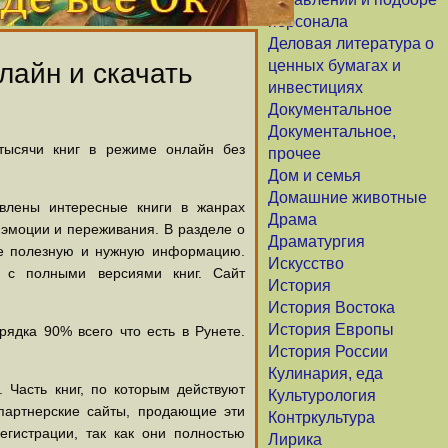
персонала
Деловая литература о
ценных бумагах и
лайн и скачать
инвестициях
Документальное
Документальное,
 тысячи книг в режиме онлайн без
прочее
Дом и семья
Домашние животные
авлены интересные книги в жанрах
Драма
х эмоции и переживания. В разделе о
Драматургия
щие полезную и нужную информацию.
Искусство
й с полными версиями книг. Сайт
История
История Востока
История Европы
ядка 90% всего что есть в Рунете.
История России
Кулинария, еда
 Часть книг, по которым действуют
Культурология
партнерские сайты, продающие эти
Контркультура
егистрации, так как они полностью
Лирика