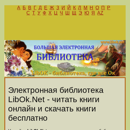
А
Б
В
Г
Д
Е
Ж
З
И
Й
К
Л
М
Н
О
П
Р
С
Т
У
Ф
Х
Ц
Ч
Ш
Щ
Э
Ю
Я
AZ
Электронная библиотека
LibOk.Net - читать книги
онлайн и скачать книги
бесплатно