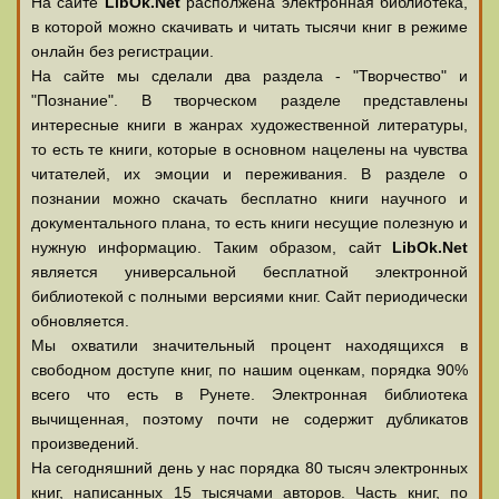
На сайте
LibOk.Net
располжена электронная библиотека,
в которой можно скачивать и читать тысячи книг в режиме
онлайн без регистрации.
На сайте мы сделали два раздела - "Творчество" и
"Познание". В творческом разделе представлены
интересные книги в жанрах художественной литературы,
то есть те книги, которые в основном нацелены на чувства
читателей, их эмоции и переживания. В разделе о
познании можно скачать бесплатно книги научного и
документального плана, то есть книги несущие полезную и
нужную информацию. Таким образом, сайт
LibOk.Net
является универсальной бесплатной электронной
библиотекой с полными версиями книг. Сайт периодически
обновляется.
Мы охватили значительный процент находящихся в
свободном доступе книг, по нашим оценкам, порядка 90%
всего что есть в Рунете. Электронная библиотека
вычищенная, поэтому почти не содержит дубликатов
произведений.
На сегодняшний день у нас порядка 80 тысяч электронных
книг, написанных 15 тысячами авторов. Часть книг, по