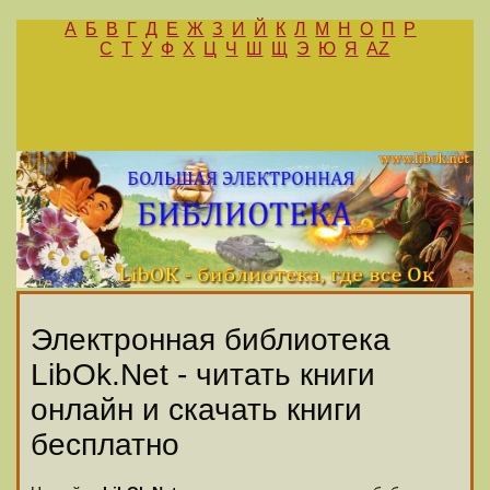
А
Б
В
Г
Д
Е
Ж
З
И
Й
К
Л
М
Н
О
П
Р
С
Т
У
Ф
Х
Ц
Ч
Ш
Щ
Э
Ю
Я
AZ
Электронная библиотека
LibOk.Net - читать книги
онлайн и скачать книги
бесплатно