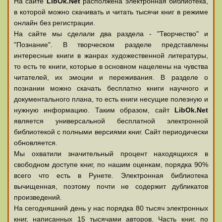
На сайте
LibOk.Net
располжена электронная библиотека,
в которой можно скачивать и читать тысячи книг в режиме
онлайн без регистрации.
На сайте мы сделали два раздела - "Творчество" и
"Познание". В творческом разделе представлены
интересные книги в жанрах художественной литературы,
то есть те книги, которые в основном нацелены на чувства
читателей, их эмоции и переживания. В разделе о
познании можно скачать бесплатно книги научного и
документального плана, то есть книги несущие полезную и
нужную информацию. Таким образом, сайт
LibOk.Net
является универсальной бесплатной электронной
библиотекой с полными версиями книг. Сайт периодически
обновляется.
Мы охватили значительный процент находящихся в
свободном доступе книг, по нашим оценкам, порядка 90%
всего что есть в Рунете. Электронная библиотека
вычищенная, поэтому почти не содержит дубликатов
произведений.
На сегодняшний день у нас порядка 80 тысяч электронных
книг, написанных 15 тысячами авторов. Часть книг, по