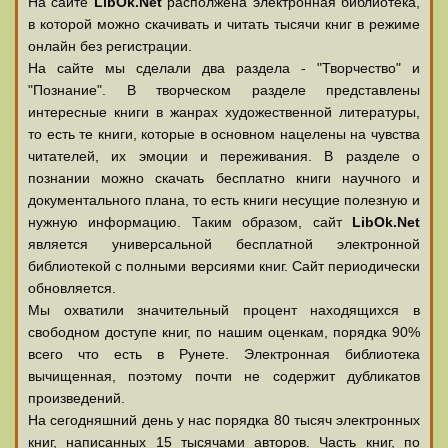
На сайте
LibOk.Net
располжена электронная библиотека,
в которой можно скачивать и читать тысячи книг в режиме
онлайн без регистрации.
На сайте мы сделали два раздела - "Творчество" и
"Познание". В творческом разделе представлены
интересные книги в жанрах художественной литературы,
то есть те книги, которые в основном нацелены на чувства
читателей, их эмоции и переживания. В разделе о
познании можно скачать бесплатно книги научного и
документального плана, то есть книги несущие полезную и
нужную информацию. Таким образом, сайт
LibOk.Net
является универсальной бесплатной электронной
библиотекой с полными версиями книг. Сайт периодически
обновляется.
Мы охватили значительный процент находящихся в
свободном доступе книг, по нашим оценкам, порядка 90%
всего что есть в Рунете. Электронная библиотека
вычищенная, поэтому почти не содержит дубликатов
произведений.
На сегодняшний день у нас порядка 80 тысяч электронных
книг, написанных 15 тысячами авторов. Часть книг, по