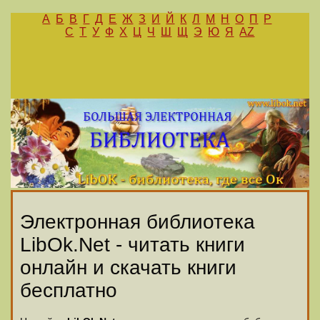
А
Б
В
Г
Д
Е
Ж
З
И
Й
К
Л
М
Н
О
П
Р
С
Т
У
Ф
Х
Ц
Ч
Ш
Щ
Э
Ю
Я
AZ
Электронная библиотека
LibOk.Net - читать книги
онлайн и скачать книги
бесплатно