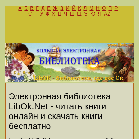
А
Б
В
Г
Д
Е
Ж
З
И
Й
К
Л
М
Н
О
П
Р
С
Т
У
Ф
Х
Ц
Ч
Ш
Щ
Э
Ю
Я
AZ
Электронная библиотека
LibOk.Net - читать книги
онлайн и скачать книги
бесплатно