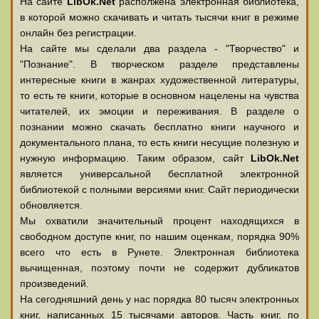
На сайте
LibOk.Net
располжена электронная библиотека,
в которой можно скачивать и читать тысячи книг в режиме
онлайн без регистрации.
На сайте мы сделали два раздела - "Творчество" и
"Познание". В творческом разделе представлены
интересные книги в жанрах художественной литературы,
то есть те книги, которые в основном нацелены на чувства
читателей, их эмоции и переживания. В разделе о
познании можно скачать бесплатно книги научного и
документального плана, то есть книги несущие полезную и
нужную информацию. Таким образом, сайт
LibOk.Net
является универсальной бесплатной электронной
библиотекой с полными версиями книг. Сайт периодически
обновляется.
Мы охватили значительный процент находящихся в
свободном доступе книг, по нашим оценкам, порядка 90%
всего что есть в Рунете. Электронная библиотека
вычищенная, поэтому почти не содержит дубликатов
произведений.
На сегодняшний день у нас порядка 80 тысяч электронных
книг, написанных 15 тысячами авторов. Часть книг, по