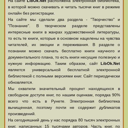
На сайте
LibOk.Net
располжена электронная библиотека,
в которой можно скачивать и читать тысячи книг в режиме
онлайн без регистрации.
На сайте мы сделали два раздела - "Творчество" и
"Познание". В творческом разделе представлены
интересные книги в жанрах художественной литературы,
то есть те книги, которые в основном нацелены на чувства
читателей, их эмоции и переживания. В разделе о
познании можно скачать бесплатно книги научного и
документального плана, то есть книги несущие полезную и
нужную информацию. Таким образом, сайт
LibOk.Net
является универсальной бесплатной электронной
библиотекой с полными версиями книг. Сайт периодически
обновляется.
Мы охватили значительный процент находящихся в
свободном доступе книг, по нашим оценкам, порядка 90%
всего что есть в Рунете. Электронная библиотека
вычищенная, поэтому почти не содержит дубликатов
произведений.
На сегодняшний день у нас порядка 80 тысяч электронных
книг, написанных 15 тысячами авторов. Часть книг, по