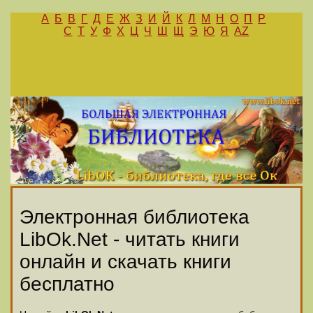
А
Б
В
Г
Д
Е
Ж
З
И
Й
К
Л
М
Н
О
П
Р
С
Т
У
Ф
Х
Ц
Ч
Ш
Щ
Э
Ю
Я
AZ
Электронная библиотека
LibOk.Net - читать книги
онлайн и скачать книги
бесплатно