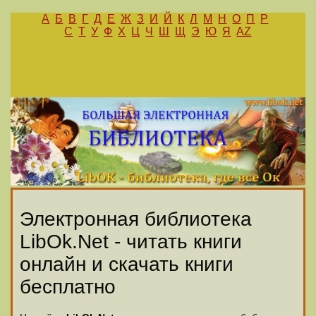
А
Б
В
Г
Д
Е
Ж
З
И
Й
К
Л
М
Н
О
П
Р
С
Т
У
Ф
Х
Ц
Ч
Ш
Щ
Э
Ю
Я
AZ
Электронная библиотека
LibOk.Net - читать книги
онлайн и скачать книги
бесплатно