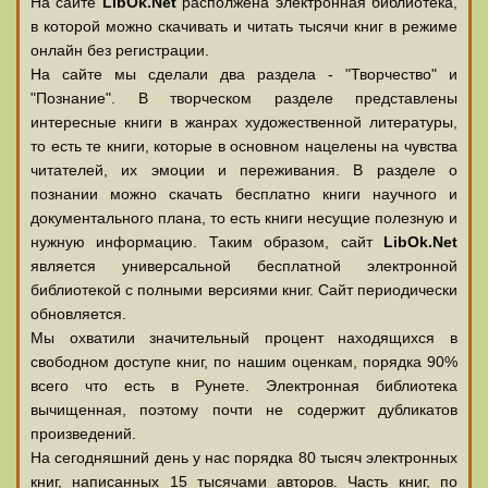
На сайте
LibOk.Net
располжена электронная библиотека,
в которой можно скачивать и читать тысячи книг в режиме
онлайн без регистрации.
На сайте мы сделали два раздела - "Творчество" и
"Познание". В творческом разделе представлены
интересные книги в жанрах художественной литературы,
то есть те книги, которые в основном нацелены на чувства
читателей, их эмоции и переживания. В разделе о
познании можно скачать бесплатно книги научного и
документального плана, то есть книги несущие полезную и
нужную информацию. Таким образом, сайт
LibOk.Net
является универсальной бесплатной электронной
библиотекой с полными версиями книг. Сайт периодически
обновляется.
Мы охватили значительный процент находящихся в
свободном доступе книг, по нашим оценкам, порядка 90%
всего что есть в Рунете. Электронная библиотека
вычищенная, поэтому почти не содержит дубликатов
произведений.
На сегодняшний день у нас порядка 80 тысяч электронных
книг, написанных 15 тысячами авторов. Часть книг, по