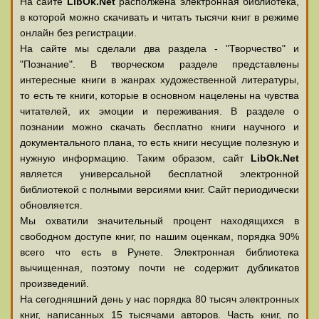
На сайте
LibOk.Net
располжена электронная библиотека,
в которой можно скачивать и читать тысячи книг в режиме
онлайн без регистрации.
На сайте мы сделали два раздела - "Творчество" и
"Познание". В творческом разделе представлены
интересные книги в жанрах художественной литературы,
то есть те книги, которые в основном нацелены на чувства
читателей, их эмоции и переживания. В разделе о
познании можно скачать бесплатно книги научного и
документального плана, то есть книги несущие полезную и
нужную информацию. Таким образом, сайт
LibOk.Net
является универсальной бесплатной электронной
библиотекой с полными версиями книг. Сайт периодически
обновляется.
Мы охватили значительный процент находящихся в
свободном доступе книг, по нашим оценкам, порядка 90%
всего что есть в Рунете. Электронная библиотека
вычищенная, поэтому почти не содержит дубликатов
произведений.
На сегодняшний день у нас порядка 80 тысяч электронных
книг, написанных 15 тысячами авторов. Часть книг, по