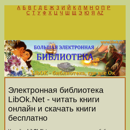
А
Б
В
Г
Д
Е
Ж
З
И
Й
К
Л
М
Н
О
П
Р
С
Т
У
Ф
Х
Ц
Ч
Ш
Щ
Э
Ю
Я
AZ
Электронная библиотека
LibOk.Net - читать книги
онлайн и скачать книги
бесплатно