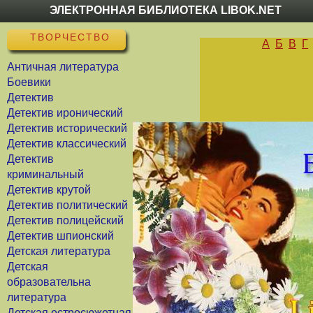
ЭЛЕКТРОННАЯ БИБЛИОТЕКА LIBOK.NET
ТВОРЧЕСТВО
А
Б
В
Г
Античная литература
Боевики
Детектив
Детектив иронический
Детектив исторический
Детектив классический
Детектив
криминальный
Детектив крутой
Детектив политический
Детектив полицейский
Детектив шпионский
Детская литература
Детская
образовательна
литература
Детская остросюжетная