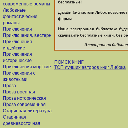
бесплатные!
современные романы
Любовные
Дизайн библиотеки Либок позволяет
фантастические
формы.
романы
Приключения
Наша электронная библиотека буд
Приключения, вестерн
скачивайте бесплатные книги, без ре
Приключения
Электронная библиоте
индейские
Приключения
исторические
ПОИСК КНИГ
Приключения морские
ТОП лучших авторов книг Либока
Приключения с
животными
Проза
Проза военная
Проза историческая
Проза современная
Старинная литература
Старинная
древневосточная