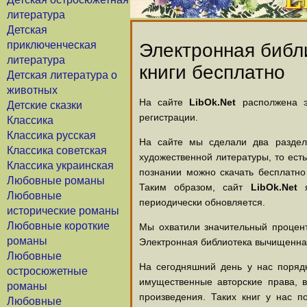
литература
Детская
приключенческая
Электронная библи
литература
книги бесплатно
Детская литература о
животных
На сайте
LibOk.Net
располжена эл
Детские сказки
регистрации.
Классика
Классика русская
На сайте мы сделали два раздела
Классика советская
художественной литературы, то есть
Классика украинская
познании можно скачать бесплатно
Любовные романы
Таким образом, сайт
LibOk.Net
я
Любовные
периодически обновляется.
исторические романы
Любовные короткие
Мы охватили значительный процент
романы
Электронная библиотека вычищенная
Любовные
На сегодняшний день у нас порядк
остросюжетные
имущественные авторские права, 
романы
произведения. Таких книг у нас п
Любовные