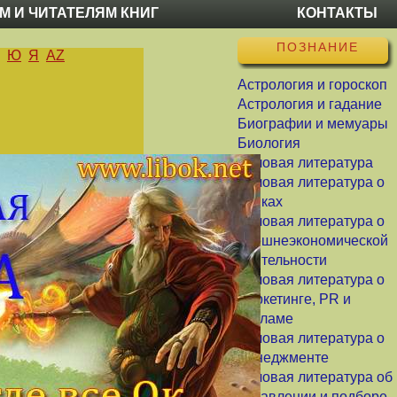
М И ЧИТАТЕЛЯМ КНИГ
КОНТАКТЫ
ПОЗНАНИЕ
Ю
Я
AZ
Астрология и гороскоп
Астрология и гадание
Биографии и мемуары
Биология
Деловая литература
Деловая литература о
банках
Деловая литература о
внешнеэкономической
деятельности
Деловая литература о
маркетинге, PR и
рекламе
Деловая литература о
менеджменте
Деловая литература об
управлении и подборе