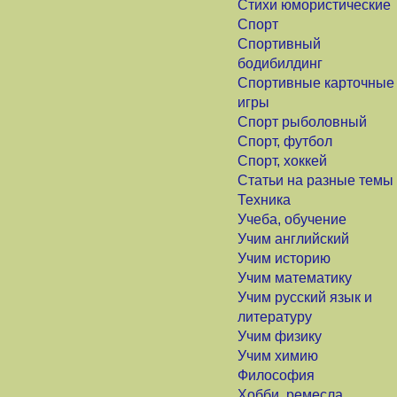
Стихи юмористические
Спорт
Спортивный
бодибилдинг
Спортивные карточные
игры
Спорт рыболовный
Спорт, футбол
Спорт, хоккей
Статьи на разные темы
Техника
Учеба, обучение
Учим английский
Учим историю
Учим математику
Учим русский язык и
литературу
Учим физику
Учим химию
Философия
Хобби, ремесла