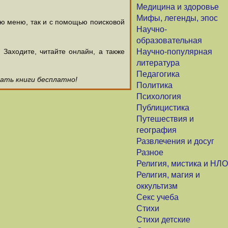
Медицина и здоровье
Мифы, легенды, эпос
ью меню, так и с помощью поисковой
Научно-
образовательная
аходите, читайте онлайн, а также
Научно-популярная
литература
Педагогика
чать книги бесплатно!
Политика
Психология
Публицистика
Путешествия и
география
Развлечения и досуг
Разное
Религия, мистика и НЛО
Религия, магия и
оккультизм
Секс учеба
Стихи
Стихи детские