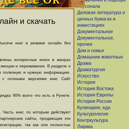
персонала
Деловая литература о
ценных бумагах и
лайн и скачать
инвестициях
Документальное
Документальное,
 тысячи книг в режиме онлайн без
прочее
Дом и семья
Домашние животные
авлены интересные книги в жанрах
Драма
х эмоции и переживания. В разделе о
Драматургия
щие полезную и нужную информацию.
Искусство
й с полными версиями книг. Сайт
История
История Востока
История Европы
ядка 90% всего что есть в Рунете.
История России
Кулинария, еда
 Часть книг, по которым действуют
Культурология
партнерские сайты, продающие эти
Контркультура
егистрации, так как они полностью
Лирика