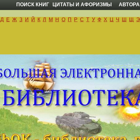
ПОИСК КНИГ
ЦИТАТЫ И АФОРИЗМЫ
АВТОРА
Д
Е
Ж
З
И
Й
К
Л
М
Н
О
П
Р
С
Т
У
Ф
Х
Ц
Ч
Ш
Щ
Э