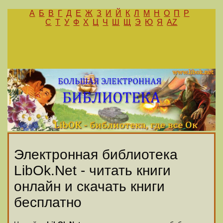
А
Б
В
Г
Д
Е
Ж
З
И
Й
К
Л
М
Н
О
П
Р
С
Т
У
Ф
Х
Ц
Ч
Ш
Щ
Э
Ю
Я
AZ
Электронная библиотека
LibOk.Net - читать книги
онлайн и скачать книги
бесплатно