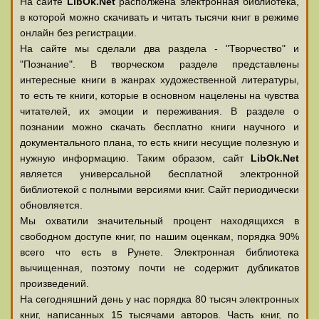
На сайте
LibOk.Net
располжена электронная библиотека,
в которой можно скачивать и читать тысячи книг в режиме
онлайн без регистрации.
На сайте мы сделали два раздела - "Творчество" и
"Познание". В творческом разделе представлены
интересные книги в жанрах художественной литературы,
то есть те книги, которые в основном нацелены на чувства
читателей, их эмоции и переживания. В разделе о
познании можно скачать бесплатно книги научного и
документального плана, то есть книги несущие полезную и
нужную информацию. Таким образом, сайт
LibOk.Net
является универсальной бесплатной электронной
библиотекой с полными версиями книг. Сайт периодически
обновляется.
Мы охватили значительный процент находящихся в
свободном доступе книг, по нашим оценкам, порядка 90%
всего что есть в Рунете. Электронная библиотека
вычищенная, поэтому почти не содержит дубликатов
произведений.
На сегодняшний день у нас порядка 80 тысяч электронных
книг, написанных 15 тысячами авторов. Часть книг, по