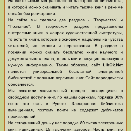
На сайте
LibOk.Net
располжена электронная библиотека,
в которой можно скачивать и читать тысячи книг в режиме
онлайн без регистрации.
На сайте мы сделали два раздела - "Творчество" и
"Познание". В творческом разделе представлены
интересные книги в жанрах художественной литературы,
то есть те книги, которые в основном нацелены на чувства
читателей, их эмоции и переживания. В разделе о
познании можно скачать бесплатно книги научного и
документального плана, то есть книги несущие полезную и
нужную информацию. Таким образом, сайт
LibOk.Net
является универсальной бесплатной электронной
библиотекой с полными версиями книг. Сайт периодически
обновляется.
Мы охватили значительный процент находящихся в
свободном доступе книг, по нашим оценкам, порядка 90%
всего что есть в Рунете. Электронная библиотека
вычищенная, поэтому почти не содержит дубликатов
произведений.
На сегодняшний день у нас порядка 80 тысяч электронных
книг, написанных 15 тысячами авторов. Часть книг, по