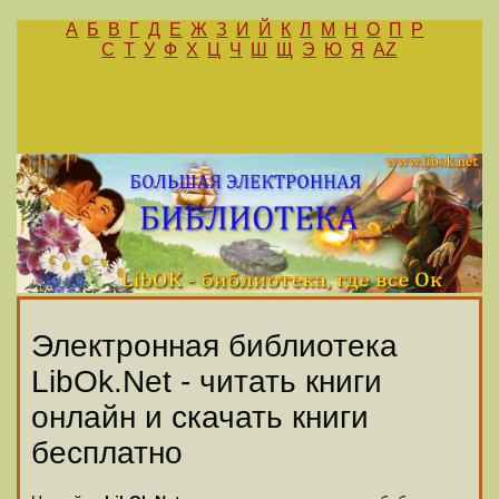
А
Б
В
Г
Д
Е
Ж
З
И
Й
К
Л
М
Н
О
П
Р
С
Т
У
Ф
Х
Ц
Ч
Ш
Щ
Э
Ю
Я
AZ
Электронная библиотека
LibOk.Net - читать книги
онлайн и скачать книги
бесплатно