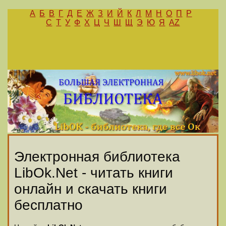
А
Б
В
Г
Д
Е
Ж
З
И
Й
К
Л
М
Н
О
П
Р
С
Т
У
Ф
Х
Ц
Ч
Ш
Щ
Э
Ю
Я
AZ
Электронная библиотека
LibOk.Net - читать книги
онлайн и скачать книги
бесплатно