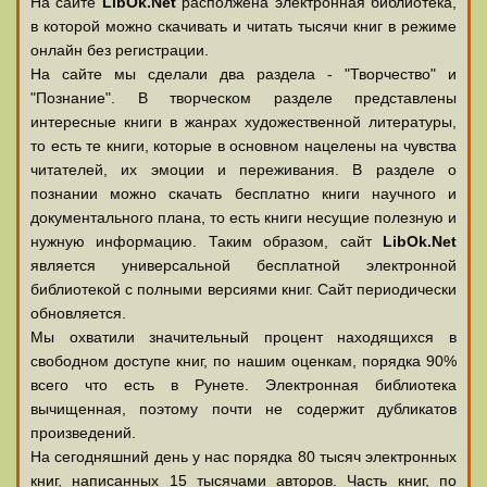
На сайте
LibOk.Net
располжена электронная библиотека,
в которой можно скачивать и читать тысячи книг в режиме
онлайн без регистрации.
На сайте мы сделали два раздела - "Творчество" и
"Познание". В творческом разделе представлены
интересные книги в жанрах художественной литературы,
то есть те книги, которые в основном нацелены на чувства
читателей, их эмоции и переживания. В разделе о
познании можно скачать бесплатно книги научного и
документального плана, то есть книги несущие полезную и
нужную информацию. Таким образом, сайт
LibOk.Net
является универсальной бесплатной электронной
библиотекой с полными версиями книг. Сайт периодически
обновляется.
Мы охватили значительный процент находящихся в
свободном доступе книг, по нашим оценкам, порядка 90%
всего что есть в Рунете. Электронная библиотека
вычищенная, поэтому почти не содержит дубликатов
произведений.
На сегодняшний день у нас порядка 80 тысяч электронных
книг, написанных 15 тысячами авторов. Часть книг, по