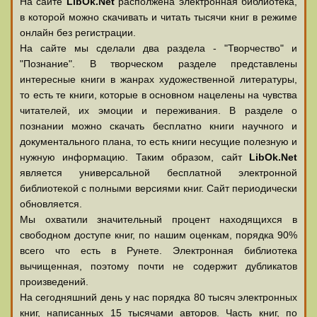
На сайте
LibOk.Net
располжена электронная библиотека,
в которой можно скачивать и читать тысячи книг в режиме
онлайн без регистрации.
На сайте мы сделали два раздела - "Творчество" и
"Познание". В творческом разделе представлены
интересные книги в жанрах художественной литературы,
то есть те книги, которые в основном нацелены на чувства
читателей, их эмоции и переживания. В разделе о
познании можно скачать бесплатно книги научного и
документального плана, то есть книги несущие полезную и
нужную информацию. Таким образом, сайт
LibOk.Net
является универсальной бесплатной электронной
библиотекой с полными версиями книг. Сайт периодически
обновляется.
Мы охватили значительный процент находящихся в
свободном доступе книг, по нашим оценкам, порядка 90%
всего что есть в Рунете. Электронная библиотека
вычищенная, поэтому почти не содержит дубликатов
произведений.
На сегодняшний день у нас порядка 80 тысяч электронных
книг, написанных 15 тысячами авторов. Часть книг, по