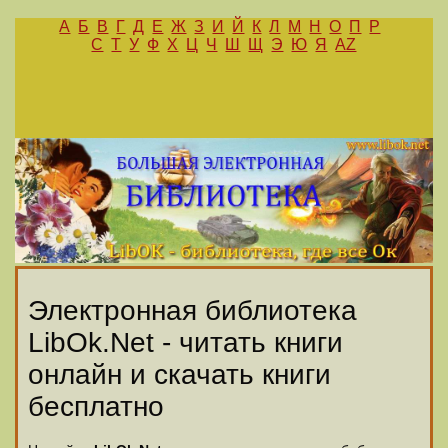
А
Б
В
Г
Д
Е
Ж
З
И
Й
К
Л
М
Н
О
П
Р
С
Т
У
Ф
Х
Ц
Ч
Ш
Щ
Э
Ю
Я
AZ
Электронная библиотека
LibOk.Net - читать книги
онлайн и скачать книги
бесплатно