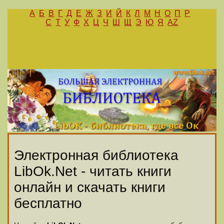
А
Б
В
Г
Д
Е
Ж
З
И
Й
К
Л
М
Н
О
П
Р
С
Т
У
Ф
Х
Ц
Ч
Ш
Щ
Э
Ю
Я
AZ
Электронная библиотека
LibOk.Net - читать книги
онлайн и скачать книги
бесплатно