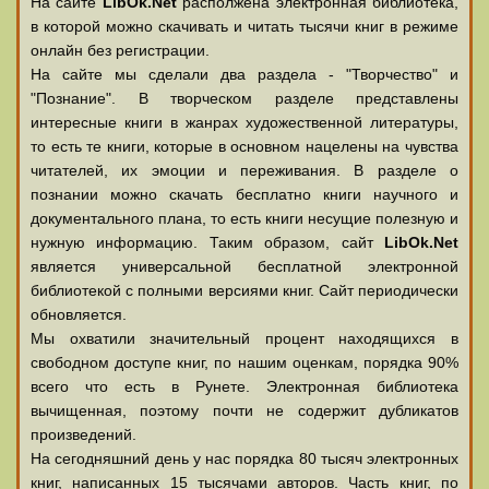
На сайте
LibOk.Net
располжена электронная библиотека,
в которой можно скачивать и читать тысячи книг в режиме
онлайн без регистрации.
На сайте мы сделали два раздела - "Творчество" и
"Познание". В творческом разделе представлены
интересные книги в жанрах художественной литературы,
то есть те книги, которые в основном нацелены на чувства
читателей, их эмоции и переживания. В разделе о
познании можно скачать бесплатно книги научного и
документального плана, то есть книги несущие полезную и
нужную информацию. Таким образом, сайт
LibOk.Net
является универсальной бесплатной электронной
библиотекой с полными версиями книг. Сайт периодически
обновляется.
Мы охватили значительный процент находящихся в
свободном доступе книг, по нашим оценкам, порядка 90%
всего что есть в Рунете. Электронная библиотека
вычищенная, поэтому почти не содержит дубликатов
произведений.
На сегодняшний день у нас порядка 80 тысяч электронных
книг, написанных 15 тысячами авторов. Часть книг, по